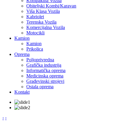
Kompaktna Vozila
Obiteljski Kombi/Karavan
Viša Klasa Vozila
Kabriolet
Terenska Vozila
Komercijalna Vozila
Motocikli
Kamion
Kamion
Prikolica
Oprema
Poljoprivredna
Grafička industrija
Informatička oprema
Medicinska oprema
Građevinski strojevi
Ostala oprema
Kontakt
‹
›