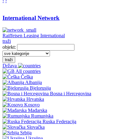
‹
›
International Network
Raiffeisen Leasing International
traži
objekt:
traži
Država
All countries
Češka
Albanija
Bjelorusija
Bosna i Hercegovina
Hrvatska
Kosovo
Mađarska
Rumunjska
Ruska Federacija
Slovačka
Srbija
Ukrajina