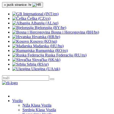
» jezik stranice: hr
International (INT/en)
Češka (CZ/cs)
Albanija (AL/sq)
Bjelorusija (BY/be)
Bosna i Hercegovina (BH/bs)
Hrvatska (HR/hr)
Kosovo (KO/sq)
Mađarska (HU/hu)
Rumunjska (RO/ro)
Ruska Federacija (RU/ru)
Slovačka (SK/sk)
Srbija (RS/sr)
Ukrajina (UA/uk)
Vozilo
Niža Klasa Vozila
Srednja Klasa Vozila