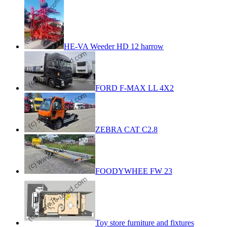
HE-VA Weeder HD 12 harrow
FORD F-MAX LL 4X2
ZEBRA CAT C2.8
FOODYWHEE FW 23
Toy store furniture and fixtures