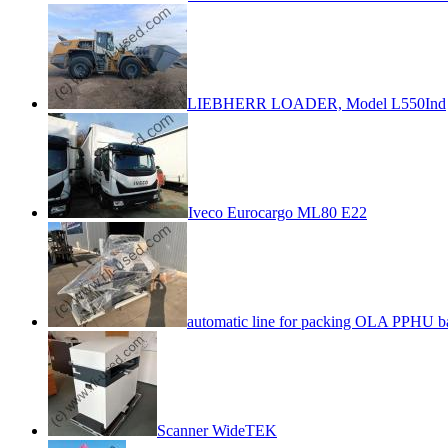
LIEBHERR LOADER, Model L550Ind
Iveco Eurocargo ML80 E22
automatic line for packing OLA PPHU b
Scanner WideTEK