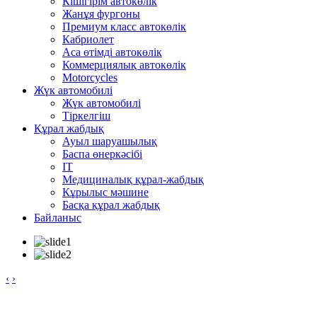
Кішігірім автокөлік
Жанұя фургоны
Премиум класс автокөлік
Кабриолет
Аса өтімді автокөлік
Коммерциялық автокөлік
Motorcycles
Жүк автомобилі
Жүк автомобилі
Тіркелгіш
Құрал жабдық
Ауыл шаруашылық
Баспа өнеркәсібі
IT
Медициналық құрал-жабдық
Кұрылыс мәшине
Басқа құрал жабдық
Байланыс
‹
›