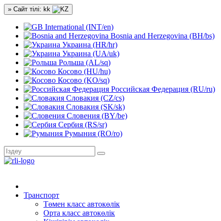
» Сайт тілі: kk
International (INT/en)
Bosnia and Herzegovina (BH/bs)
Украина (HR/hr)
Украина (UA/uk)
Рольша (AL/sq)
Косово (HU/hu)
Косово (KO/sq)
Российская Федерация (RU/ru)
Словакия (CZ/cs)
Словакия (SK/sk)
Словения (BY/be)
Сербия (RS/sr)
Румыния (RO/ro)
Транспорт
Төмен класс автокөлік
Орта класс автокөлік