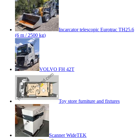
Incarcator telescopic Eurotrac TH25.6
(6 m / 2500 kg)
VOLVO FH 42T
Toy store furniture and fixtures
Scanner WideTEK