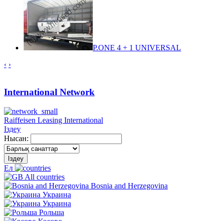
P.ONE 4 + 1 UNIVERSAL
‹
›
International Network
Raiffeisen Leasing International
Іздеу
Нысан:
Іздеу
Ел
All countries
Bosnia and Herzegovina
Украина
Украина
Рольша