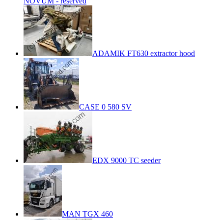
NOVUM - reserved
ADAMIK FT630 extractor hood
CASE 0 580 SV
EDX 9000 TC seeder
MAN TGX 460