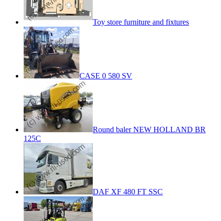
Toy store furniture and fixtures
CASE 0 580 SV
Round baler NEW HOLLAND BR
125C
DAF XF 480 FT SSC