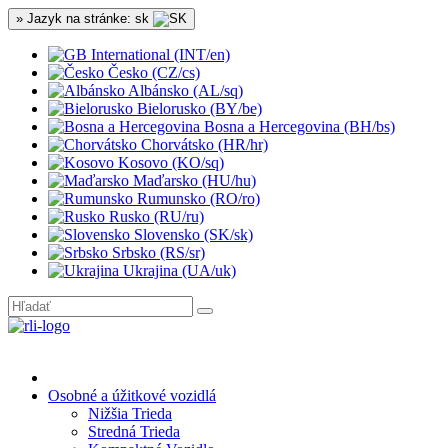
» Jazyk na stránke: sk
International (INT/en)
Česko (CZ/cs)
Albánsko (AL/sq)
Bielorusko (BY/be)
Bosna a Hercegovina (BH/bs)
Chorvátsko (HR/hr)
Kosovo (KO/sq)
Maďarsko (HU/hu)
Rumunsko (RO/ro)
Rusko (RU/ru)
Slovensko (SK/sk)
Srbsko (RS/sr)
Ukrajina (UA/uk)
Osobné a úžitkové vozidlá
Nižšia Trieda
Stredná Trieda