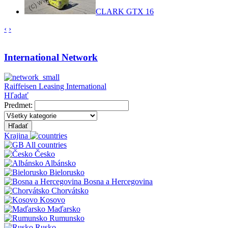
CLARK GTX 16
‹
›
International Network
Raiffeisen Leasing International
Hľadať
Predmet:
Hľadať
Krajina
All countries
Česko
Albánsko
Bielorusko
Bosna a Hercegovina
Chorvátsko
Kosovo
Maďarsko
Rumunsko
Rusko