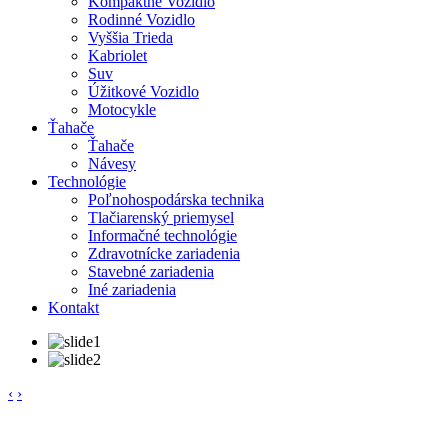
Kompaktné Vozidlo
Rodinné Vozidlo
Vyššia Trieda
Kabriolet
Suv
Úžitkové Vozidlo
Motocykle
Ťahače
Ťahače
Návesy
Technológie
Poľnohospodárska technika
Tlačiarenský priemysel
Informačné technológie
Zdravotnícke zariadenia
Stavebné zariadenia
Iné zariadenia
Kontakt
‹
›