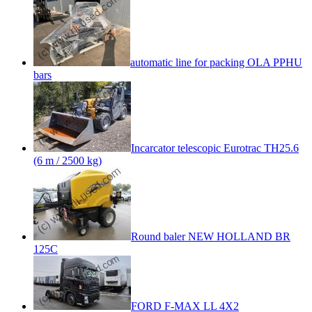
automatic line for packing OLA PPHU
bars
Incarcator telescopic Eurotrac TH25.6
(6 m / 2500 kg)
Round baler NEW HOLLAND BR
125C
FORD F-MAX LL 4X2