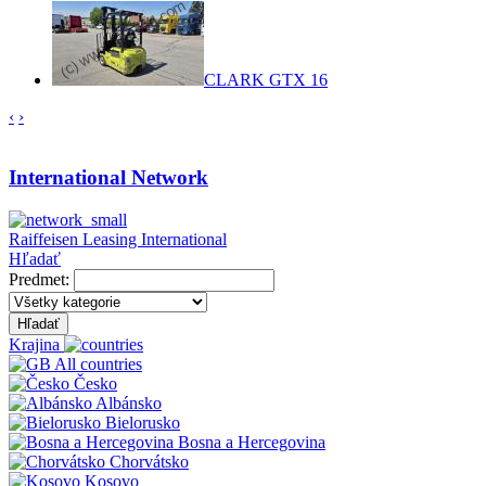
CLARK GTX 16
‹
›
International Network
Raiffeisen Leasing International
Hľadať
Predmet:
Hľadať
Krajina
All countries
Česko
Albánsko
Bielorusko
Bosna a Hercegovina
Chorvátsko
Kosovo