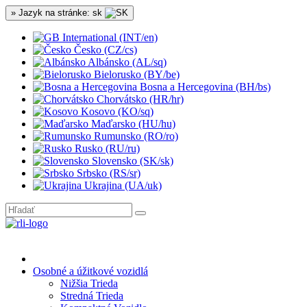
» Jazyk na stránke: sk
International (INT/en)
Česko (CZ/cs)
Albánsko (AL/sq)
Bielorusko (BY/be)
Bosna a Hercegovina (BH/bs)
Chorvátsko (HR/hr)
Kosovo (KO/sq)
Maďarsko (HU/hu)
Rumunsko (RO/ro)
Rusko (RU/ru)
Slovensko (SK/sk)
Srbsko (RS/sr)
Ukrajina (UA/uk)
Osobné a úžitkové vozidlá
Nižšia Trieda
Stredná Trieda