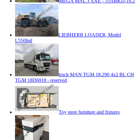
MEGA MNL 3 AXE - 55ABKD-10.2
LIEBHERR LOADER, Model
L550Ind
truck MAN TGM 18.290 4x2 BL CH
TGM 18D6918 - reserved
Toy store furniture and fixtures