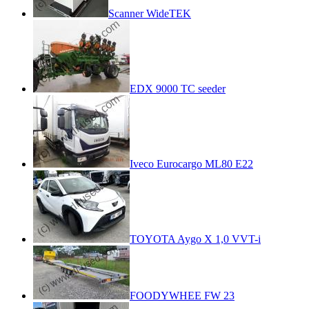
Scanner WideTEK
EDX 9000 TC seeder
Iveco Eurocargo ML80 E22
TOYOTA Aygo X 1,0 VVT-i
FOODYWHEE FW 23