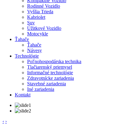
Kompaktné Vozidlo
Rodinné Vozidlo
Vyššia Trieda
Kabriolet
Suv
Úžitkové Vozidlo
Motocykle
Ťahače
Ťahače
Návesy
Technológie
Poľnohospodárska technika
Tlačiarenský priemysel
Informačné technológie
Zdravotnícke zariadenia
Stavebné zariadenia
Iné zariadenia
Kontakt
‹
›