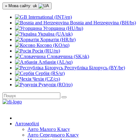
» Мова сайту: uk
International (INT/en)
Bosnia and Herzegovina (BH/bs)
Угорщина (HU/hu)
Україна (UA/uk)
Хорватія (HR/hr)
Косово (KO/sq)
Росія (RU/ru)
Словаччина (SK/sk)
Албанія (AL/sq)
Республіка Білорусь (BY/be)
Сербія (RS/sr)
Чехія (CZ/cs)
Румунія (RO/ro)
Автомобілі
Авто Малого Класу
Авто Середнього Класу