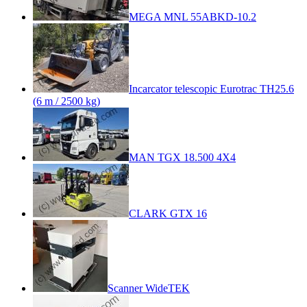
MEGA MNL 55ABKD-10.2
Incarcator telescopic Eurotrac TH25.6
(6 m / 2500 kg)
MAN TGX 18.500 4X4
CLARK GTX 16
Scanner WideTEK