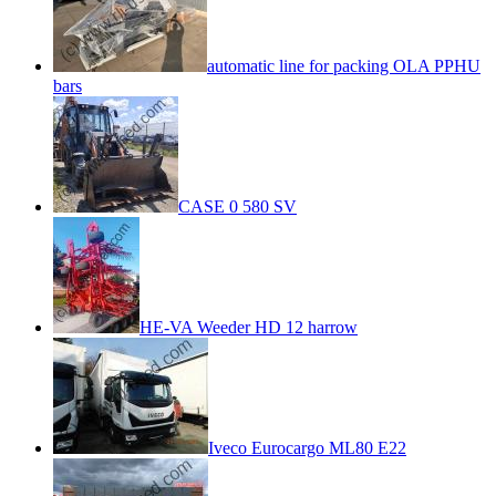
automatic line for packing OLA PPHU
bars
CASE 0 580 SV
HE-VA Weeder HD 12 harrow
Iveco Eurocargo ML80 E22