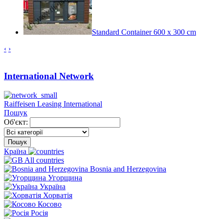
Standard Container 600 x 300 cm
‹
›
International Network
Raiffeisen Leasing International
Пошук
Об'єкт:
Пошук
Країна
All countries
Bosnia and Herzegovina
Угорщина
Україна
Хорватія
Косово
Росія