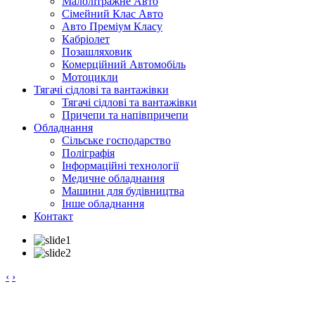
Малолітражне Авто
Сімейний Клас Авто
Авто Преміум Класу
Кабріолет
Позашляховик
Комерційний Автомобіль
Мотоцикли
Тягачі сідлові та вантажівки
Тягачі сідлові та вантажівки
Причепи та напівпричепи
Обладнання
Сільське господарство
Поліграфія
Інформаційні технології
Медичне обладнання
Машини для будівництва
Інше обладнання
Контакт
‹
›