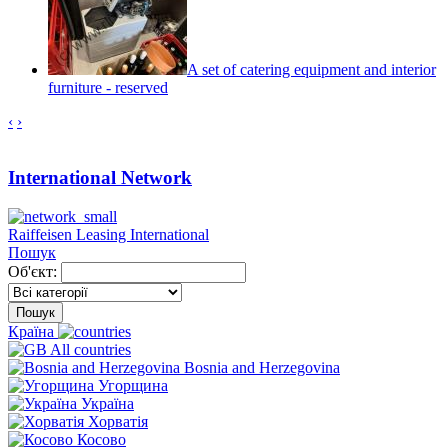
A set of catering equipment and interior
furniture - reserved
‹
›
International Network
Raiffeisen Leasing International
Пошук
Об'єкт:
Пошук
Країна
All countries
Bosnia and Herzegovina
Угорщина
Україна
Хорватія
Косово