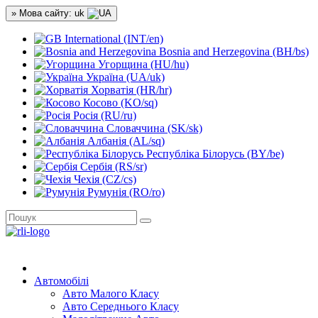
» Мова сайту: uk
International (INT/en)
Bosnia and Herzegovina (BH/bs)
Угорщина (HU/hu)
Україна (UA/uk)
Хорватія (HR/hr)
Косово (KO/sq)
Росія (RU/ru)
Словаччина (SK/sk)
Албанія (AL/sq)
Республіка Білорусь (BY/be)
Сербія (RS/sr)
Чехія (CZ/cs)
Румунія (RO/ro)
Автомобілі
Авто Малого Класу
Авто Середнього Класу