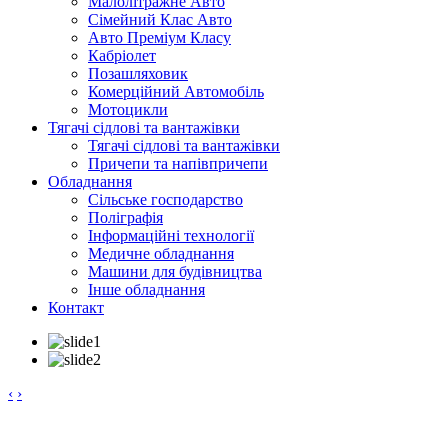
Малолітражне Авто
Сімейний Клас Авто
Авто Преміум Класу
Кабріолет
Позашляховик
Комерційний Автомобіль
Мотоцикли
Тягачі сідлові та вантажівки
Тягачі сідлові та вантажівки
Причепи та напівпричепи
Обладнання
Сільське господарство
Поліграфія
Інформаційні технології
Медичне обладнання
Машини для будівництва
Інше обладнання
Контакт
‹
›