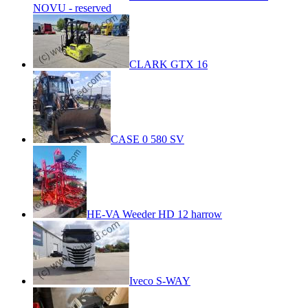
NOVU - reserved
CLARK GTX 16
CASE 0 580 SV
HE-VA Weeder HD 12 harrow
Iveco S-WAY