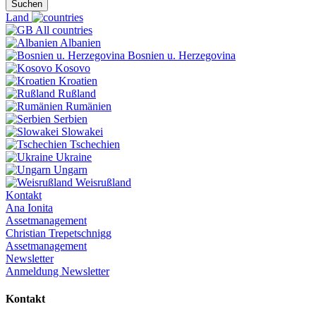
Suchen
Land
All countries
Albanien
Bosnien u. Herzegovina
Kosovo
Kroatien
Rußland
Rumänien
Serbien
Slowakei
Tschechien
Ukraine
Ungarn
Weisrußland
Kontakt
Ana Ionita
Assetmanagement
Christian Trepetschnigg
Assetmanagement
Newsletter
Anmeldung Newsletter
Kontakt