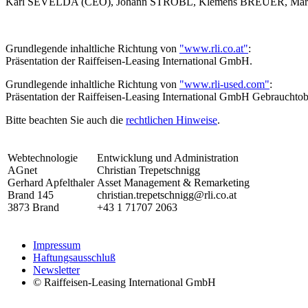
Karl SEVELDA (CEO), Johann STROBL, Klemens BREUER, Ma
Grundlegende inhaltliche Richtung von
"www.rli.co.at"
:
Präsentation der Raiffeisen-Leasing International GmbH.
Grundlegende inhaltliche Richtung von
"www.rli-used.com"
:
Präsentation der Raiffeisen-Leasing International GmbH Gebrauchtob
Bitte beachten Sie auch die
rechtlichen Hinweise
.
Webtechnologie
Entwicklung und Administration
AGnet
Christian Trepetschnigg
Gerhard Apfelthaler
Asset Management & Remarketing
Brand 145
christian.trepetschnigg@rli.co.at
3873 Brand
+43 1 71707 2063
Impressum
Haftungsausschluß
Newsletter
© Raiffeisen-Leasing International GmbH