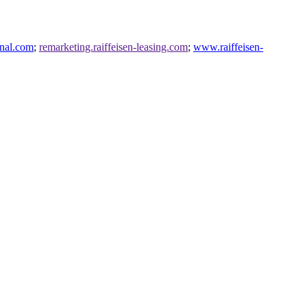
onal.com
;
remarketing.raiffeisen-leasing.com
;
www.raiffeisen-