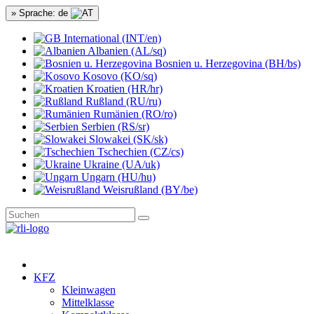
» Sprache: de
International (INT/en)
Albanien (AL/sq)
Bosnien u. Herzegovina (BH/bs)
Kosovo (KO/sq)
Kroatien (HR/hr)
Rußland (RU/ru)
Rumänien (RO/ro)
Serbien (RS/sr)
Slowakei (SK/sk)
Tschechien (CZ/cs)
Ukraine (UA/uk)
Ungarn (HU/hu)
Weisrußland (BY/be)
KFZ
Kleinwagen
Mittelklasse