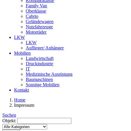
Kompaktklasse
Family Van
Oberklasse
Cabrio
Geländewagen
Nutzfahrzeuge
Motorräder
LKW
LKW
Auflieger/ Anhänger
Mobilien
Landwirtschaft
Druckindustrie
IT
Medizinische Ausrüstung
Baumaschinen
Sonstige Mobilien
Kontakt
Home
Impressum
Suchen
Objekt: