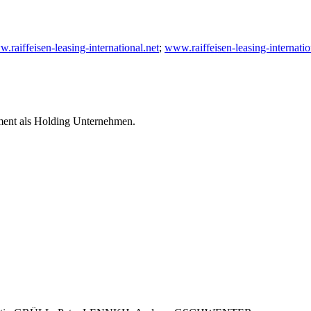
.raiffeisen-leasing-international.net
;
www.raiffeisen-leasing-internati
ment als Holding Unternehmen.