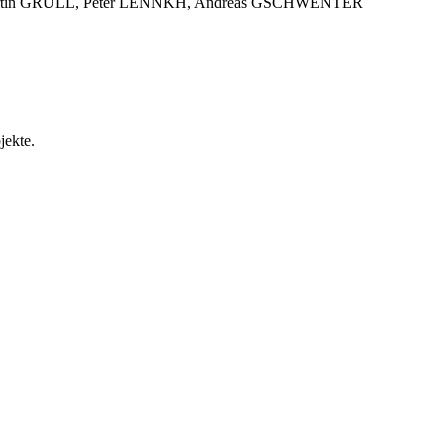
rtin GRÜLL, Peter LENNKH, Andreas GSCHWENTER
jekte.