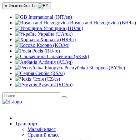
» Язык сайта: be
International (INT/en)
Bosnia and Herzegovina (BH/bs)
Угорщина (HU/hu)
Україна (UA/uk)
Хорватія (HR/hr)
Косово (KO/sq)
Росія (RU/ru)
Словаччина (SK/sk)
Албанія (AL/sq)
Республіка Білорусь (BY/be)
Сербія (RS/sr)
Чехія (CZ/cs)
Румунія (RO/ro)
Транспорт
Малый класс
Средний класс