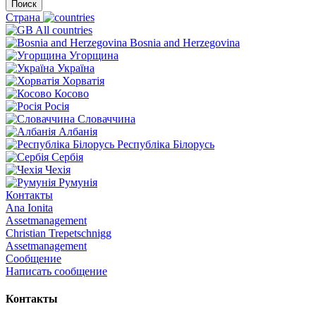
Поиск
Страна
All countries
Bosnia and Herzegovina
Угорщина
Україна
Хорватія
Косово
Росія
Словаччина
Албанія
Республіка Білорусь
Сербія
Чехія
Румунія
Контакты
Ana Ionita
Assetmanagement
Christian Trepetschnigg
Assetmanagement
Сообщение
Написать сообщение
Контакты