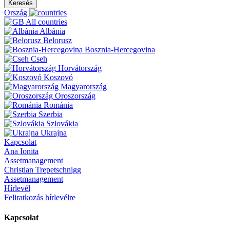
Keresés
Ország
All countries
Albánia
Belorusz
Bosznia-Hercegovina
Cseh
Horvátország
Koszovó
Magyarország
Oroszország
Románia
Szerbia
Szlovákia
Ukrajna
Kapcsolat
Ana Ionita
Assetmanagement
Christian Trepetschnigg
Assetmanagement
Hírlevél
Feliratkozás hírlevélre
Kapcsolat