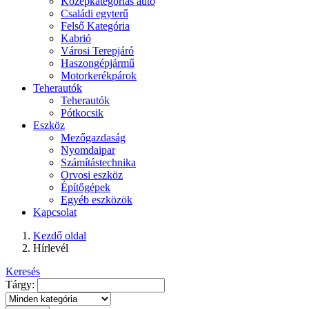
Középkategóriás autó
Családi egyterű
Felső Kategória
Kabrió
Városi Terepjáró
Haszongépjármű
Motorkerékpárok
Teherautók
Teherautók
Pótkocsik
Eszköz
Mezőgazdaság
Nyomdaipar
Számítástechnika
Orvosi eszköz
Építőgépek
Egyéb eszközök
Kapcsolat
Kezdő oldal
Hírlevél
Keresés
Tárgy: