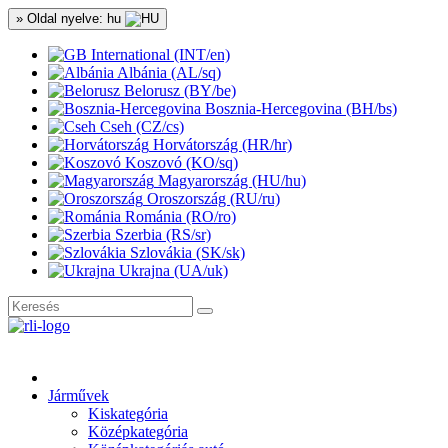
» Oldal nyelve: hu
International (INT/en)
Albánia (AL/sq)
Belorusz (BY/be)
Bosznia-Hercegovina (BH/bs)
Cseh (CZ/cs)
Horvátország (HR/hr)
Koszovó (KO/sq)
Magyarország (HU/hu)
Oroszország (RU/ru)
Románia (RO/ro)
Szerbia (RS/sr)
Szlovákia (SK/sk)
Ukrajna (UA/uk)
Járművek
Kiskategória
Középkategória