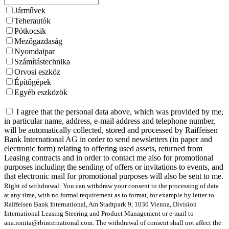
Járművek
Teherautók
Pótkocsik
Mezőgazdaság
Nyomdaipar
Számítástechnika
Orvosi eszköz
Építőgépek
Egyéb eszközök
I agree that the personal data above, which was provided by me,
in particular name, address, e-mail address and telephone number,
will be automatically collected, stored and processed by Raiffeisen
Bank International AG in order to send newsletters (in paper and
electronic form) relating to offering used assets, returned from
Leasing contracts and in order to contact me also for promotional
purposes including the sending of offers or invitations to events, and
that electronic mail for promotional purposes will also be sent to me.
Right of withdrawal: You can withdraw your consent to the processing of data
at any time, with no formal requirement as to format, for example by letter to
Raiffeisen Bank International, Am Stadtpark 9, 1030 Vienna, Division
International Leasing Steering and Product Management or e-mail to
ana.ionita@rbinternational.com. The withdrawal of consent shall not affect the