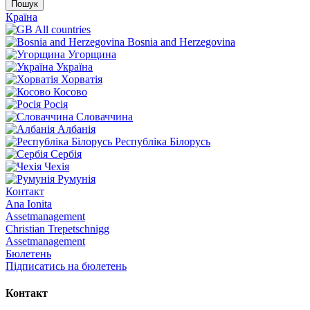
Пошук
Країна
All countries
Bosnia and Herzegovina
Угорщина
Україна
Хорватія
Косово
Росія
Словаччина
Албанія
Республіка Білорусь
Сербія
Чехія
Румунія
Контакт
Ana Ionita
Assetmanagement
Christian Trepetschnigg
Assetmanagement
Бюлетень
Підписатись на бюлетень
Контакт