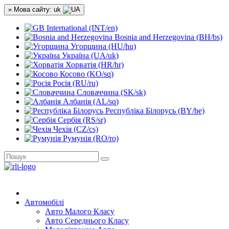
» Мова сайту: uk
International (INT/en)
Bosnia and Herzegovina (BH/bs)
Угорщина (HU/hu)
Україна (UA/uk)
Хорватія (HR/hr)
Косово (KO/sq)
Росія (RU/ru)
Словаччина (SK/sk)
Албанія (AL/sq)
Республіка Білорусь (BY/be)
Сербія (RS/sr)
Чехія (CZ/cs)
Румунія (RO/ro)
Автомобілі
Авто Малого Класу
Авто Середнього Класу