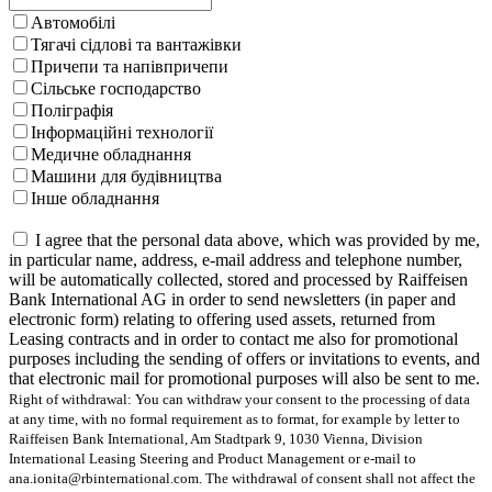
Автомобілі
Тягачі сідлові та вантажівки
Причепи та напівпричепи
Сільське господарство
Поліграфія
Інформаційні технології
Медичне обладнання
Машини для будівництва
Інше обладнання
I agree that the personal data above, which was provided by me,
in particular name, address, e-mail address and telephone number,
will be automatically collected, stored and processed by Raiffeisen
Bank International AG in order to send newsletters (in paper and
electronic form) relating to offering used assets, returned from
Leasing contracts and in order to contact me also for promotional
purposes including the sending of offers or invitations to events, and
that electronic mail for promotional purposes will also be sent to me.
Right of withdrawal: You can withdraw your consent to the processing of data
at any time, with no formal requirement as to format, for example by letter to
Raiffeisen Bank International, Am Stadtpark 9, 1030 Vienna, Division
International Leasing Steering and Product Management or e-mail to
ana.ionita@rbinternational.com. The withdrawal of consent shall not affect the