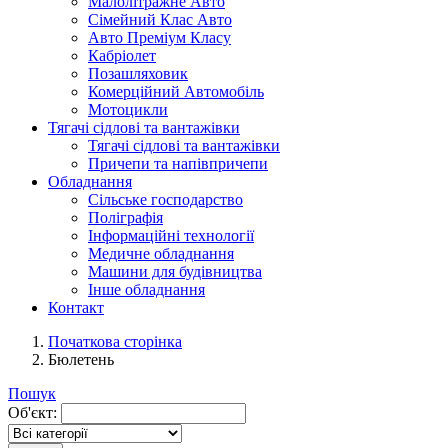
Малолітражне Авто
Сімейний Клас Авто
Авто Преміум Класу
Кабріолет
Позашляховик
Комерційний Автомобіль
Мотоцикли
Тягачі сідлові та вантажівки
Тягачі сідлові та вантажівки
Причепи та напівпричепи
Обладнання
Сільське господарство
Поліграфія
Інформаційні технології
Медичне обладнання
Машини для будівництва
Інше обладнання
Контакт
Початкова сторінка
Бюлетень
Пошук
Об'єкт: