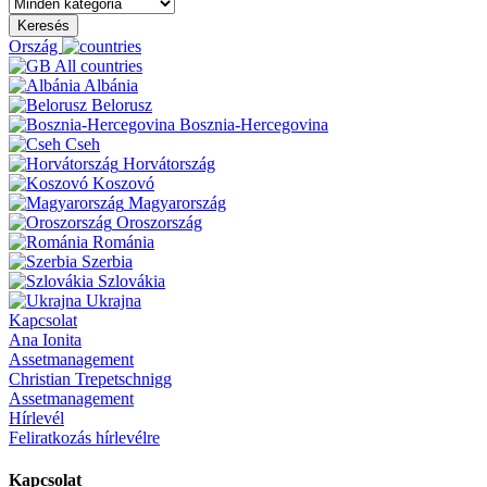
Keresés
Ország
All countries
Albánia
Belorusz
Bosznia-Hercegovina
Cseh
Horvátország
Koszovó
Magyarország
Oroszország
Románia
Szerbia
Szlovákia
Ukrajna
Kapcsolat
Ana Ionita
Assetmanagement
Christian Trepetschnigg
Assetmanagement
Hírlevél
Feliratkozás hírlevélre
Kapcsolat