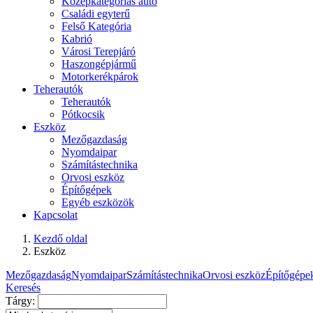
Középkategóriás autó
Családi egyterű
Felső Kategória
Kabrió
Városi Terepjáró
Haszongépjármű
Motorkerékpárok
Teherautók
Teherautók
Pótkocsik
Eszköz
Mezőgazdaság
Nyomdaipar
Számítástechnika
Orvosi eszköz
Építőgépek
Egyéb eszközök
Kapcsolat
Kezdő oldal
Eszköz
Mezőgazdaság
Nyomdaipar
Számítástechnika
Orvosi eszköz
Építőgépe
Keresés
Tárgy: