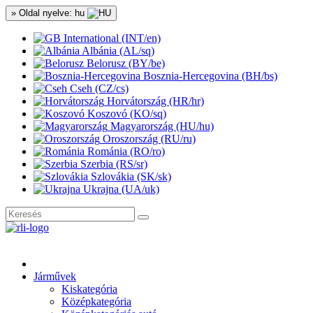
» Oldal nyelve: hu
International (INT/en)
Albánia (AL/sq)
Belorusz (BY/be)
Bosznia-Hercegovina (BH/bs)
Cseh (CZ/cs)
Horvátország (HR/hr)
Koszovó (KO/sq)
Magyarország (HU/hu)
Oroszország (RU/ru)
Románia (RO/ro)
Szerbia (RS/sr)
Szlovákia (SK/sk)
Ukrajna (UA/uk)
Járművek
Kiskategória
Középkategória