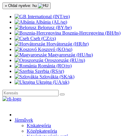
» Oldal nyelve: hu
International (INT/en)
Albánia (AL/sq)
Belorusz (BY/be)
Bosznia-Hercegovina (BH/bs)
Cseh (CZ/cs)
Horvátország (HR/hr)
Koszovó (KO/sq)
Magyarország (HU/hu)
Oroszország (RU/ru)
Románia (RO/ro)
Szerbia (RS/sr)
Szlovákia (SK/sk)
Ukrajna (UA/uk)
Járművek
Kiskategória
Középkategória