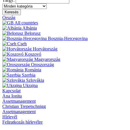
Tárgy:
Keresés
Ország
All countries
Albánia
Belorusz
Bosznia-Hercegovina
Cseh
Horvátország
Koszovó
Magyarország
Oroszország
Románia
Szerbia
Szlovákia
Ukrajna
Kapcsolat
Ana Ionita
Assetmanagement
Christian Trepetschnigg
Assetmanagement
Hírlevél
Feliratkozás hírlevélre