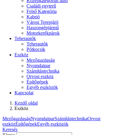
Középkategóriás autó
Családi egyterű
Felső Kategória
Kabrió
Városi Terepjáró
Haszongépjármű
Motorkerékpárok
Teherautók
Teherautók
Pótkocsik
Eszköz
Mezőgazdaság
Nyomdaipar
Számítástechnika
Orvosi eszköz
Építőgépek
Egyéb eszközök
Kapcsolat
Kezdő oldal
Eszköz
Mezőgazdaság
Nyomdaipar
Számítástechnika
Orvosi
eszköz
Építőgépek
Egyéb eszközök
Keresés