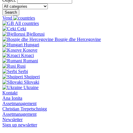
Object:
Search
Vend
All countries
Çeki
Bjellorusi
Bosnje dhe Hercegovine
Hungari
Kosove
Kroaci
Rumani
Rusi
Serbi
Shqiperi
Sllovaki
Ukraine
Kontakt
Ana Ionita
Assetmanagement
Christian Trepetschnigg
Assetmanagement
Newsletter
Sign up newsletter