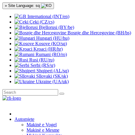
» Site Language: sq
International (INT/en)
Çeki (CZ/cs)
Bjellorusi (BY/be)
Bosnje dhe Hercegovine (BH/bs)
Hungari (HU/hu)
Kosove (KO/sq)
Kroaci (HR/hr)
Rumani (RO/ro)
Rusi (RU/ru)
Serbi (RS/sr)
Shqiperi (AL/sq)
Sllovaki (SK/sk)
Ukraine (UA/uk)
Automjete
Makinë e Vogel
Makinë e Mesme