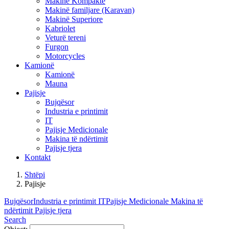
Makinë Kompakte
Makinë familjare (Karavan)
Makinë Superiore
Kabriolet
Veturë tereni
Furgon
Motorcycles
Kamionë
Kamionë
Mauna
Pajisje
Bujqësor
Industria e printimit
IT
Pajisje Medicionale
Makina të ndërtimit
Pajisje tjera
Kontakt
Shtëpi
Pajisje
Bujqësor
Industria e printimit
IT
Pajisje Medicionale
Makina të
ndërtimit
Pajisje tjera
Search