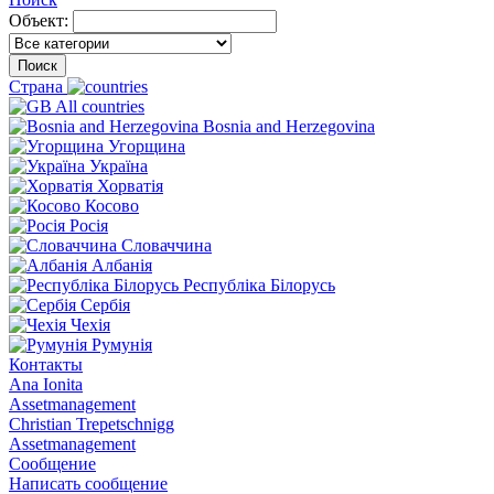
Объект:
Поиск
Страна
All countries
Bosnia and Herzegovina
Угорщина
Україна
Хорватія
Косово
Росія
Словаччина
Албанія
Республіка Білорусь
Сербія
Чехія
Румунія
Контакты
Ana Ionita
Assetmanagement
Christian Trepetschnigg
Assetmanagement
Сообщение
Написать сообщение