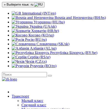
» Выберите язык: ru
International (INT/en)
Bosnia and Herzegovina (BH/bs)
Угорщина (HU/hu)
Україна (UA/uk)
Хорватія (HR/hr)
Косово (KO/sq)
Росія (RU/ru)
Словаччина (SK/sk)
Албанія (AL/sq)
Республіка Білорусь (BY/be)
Сербія (RS/sr)
Чехія (CZ/cs)
Румунія (RO/ro)
Транспорт
Малый класс
Средний класс