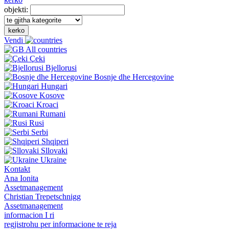
objekti:
kerko
Vendi
All countries
Çeki
Bjellorusi
Bosnje dhe Hercegovine
Hungari
Kosove
Kroaci
Rumani
Rusi
Serbi
Shqiperi
Sllovaki
Ukraine
Kontakt
Ana Ionita
Assetmanagement
Christian Trepetschnigg
Assetmanagement
informacion I ri
regjistrohu per informacione te reja