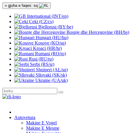
» gjuha e faqes: sq
International (INT/en)
Çeki (CZ/cs)
Bjellorusi (BY/be)
Bosnje dhe Hercegovine (BH/bs)
Hungari (HU/hu)
Kosove (KO/sq)
Kroaci (HR/hr)
Rumani (RO/ro)
Rusi (RU/ru)
Serbi (RS/sr)
Shqiperi (AL/sq)
Sllovaki (SK/sk)
Ukraine (UA/uk)
Autovetura
Makine E Vogel
Makine E Mesme