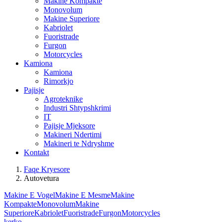
Makine Kompakte
Monovolum
Makine Superiore
Kabriolet
Fuoristrade
Furgon
Motorcycles
Kamiona
Kamiona
Rimorkjo
Pajisje
Agroteknike
Industri Shtypshkrimi
IT
Pajisje Mjeksore
Makineri Ndertimi
Makineri te Ndryshme
Kontakt
Faqe Kryesore
Autovetura
Makine E Vogel
Makine E Mesme
Makine
Kompakte
Monovolum
Makine
Superiore
Kabriolet
Fuoristrade
Furgon
Motorcycles
kerko