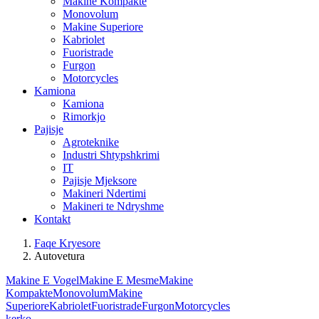
Makine Kompakte
Monovolum
Makine Superiore
Kabriolet
Fuoristrade
Furgon
Motorcycles
Kamiona
Kamiona
Rimorkjo
Pajisje
Agroteknike
Industri Shtypshkrimi
IT
Pajisje Mjeksore
Makineri Ndertimi
Makineri te Ndryshme
Kontakt
Faqe Kryesore
Autovetura
Makine E Vogel
Makine E Mesme
Makine
Kompakte
Monovolum
Makine
Superiore
Kabriolet
Fuoristrade
Furgon
Motorcycles
kerko