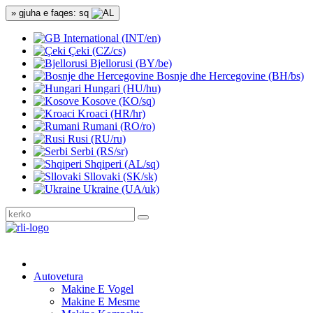
» gjuha e faqes: sq
International (INT/en)
Çeki (CZ/cs)
Bjellorusi (BY/be)
Bosnje dhe Hercegovine (BH/bs)
Hungari (HU/hu)
Kosove (KO/sq)
Kroaci (HR/hr)
Rumani (RO/ro)
Rusi (RU/ru)
Serbi (RS/sr)
Shqiperi (AL/sq)
Sllovaki (SK/sk)
Ukraine (UA/uk)
Autovetura
Makine E Vogel
Makine E Mesme