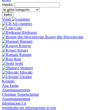
objekti:
kerko
Vendi
All countries
Çeki
Bjellorusi
Bosnje dhe Hercegovine
Hungari
Kosove
Kroaci
Rumani
Rusi
Serbi
Shqiperi
Sllovaki
Ukraine
Kontakt
Ana Ionita
Assetmanagement
Christian Trepetschnigg
Assetmanagement
informacion I ri
regjistrohu per informacione te reja