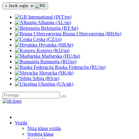
» Jezik sajta: sr
International (INT/en)
Albanija (AL/sq)
Belorusija (BY/be)
Bosna I Hercegovina (BH/bs)
Ceska (CZ/cs)
Hrvatska (HR/hr)
Kosovo (KO/sq)
Madjarska (HU/hu)
Rumunija (RO/ro)
Ruska Federacija (RU/ru)
Slovacka (SK/sk)
Srbija (RS/sr)
Ukrajina (UA/uk)
Vozila
Niza klasa vozila
Srednja klasa