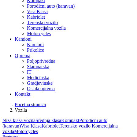
Kompakt
Porodicni auto (karavan)
Visa Klasa
Kabriolet
Terensko vozilo
Komercijalna vozila
Motorcycles
Kamioni
Kamioni
Prikolice
Oprema
Poljoprivredna
Stamparska
IT
Medicinska
Gradjevinske
Ostala oprema
Kontakt
Pocetna stranica
Vozila
Niza klasa vozila
Srednja klasa
Kompakt
Porodicni auto
(karavan)
Visa Klasa
Kabriolet
Terensko vozilo
Komercijalna
vozila
Motorcycles
Pretraga