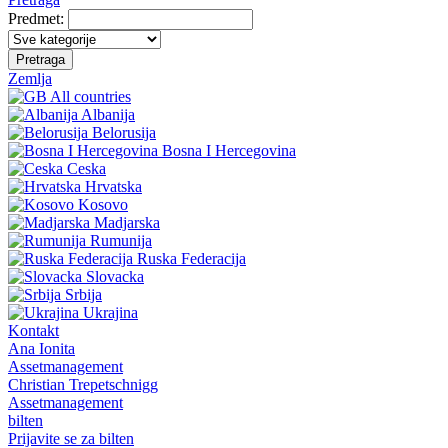
Predmet:
Pretraga
Zemlja
All countries
Albanija
Belorusija
Bosna I Hercegovina
Ceska
Hrvatska
Kosovo
Madjarska
Rumunija
Ruska Federacija
Slovacka
Srbija
Ukrajina
Kontakt
Ana Ionita
Assetmanagement
Christian Trepetschnigg
Assetmanagement
bilten
Prijavite se za bilten