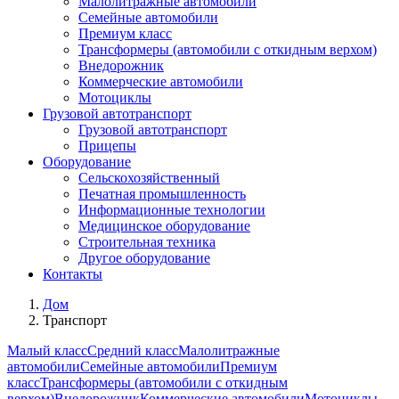
Малолитражные автомобили
Семейные автомобили
Премиум класс
Трансформеры (автомобили с откидным верхом)
Внедорожник
Коммерческие автомобили
Мотоциклы
Грузовой автотранспорт
Грузовой автотранспорт
Прицепы
Оборудование
Сельскохозяйственный
Печатная промышленность
Информационные технологии
Медицинское оборудование
Строительная техника
Другое оборудование
Контакты
Дом
Транспорт
Малый класс
Средний класс
Малолитражные
автомобили
Семейные автомобили
Премиум
класс
Трансформеры (автомобили с откидным
верхом)
Внедорожник
Коммерческие автомобили
Мотоциклы