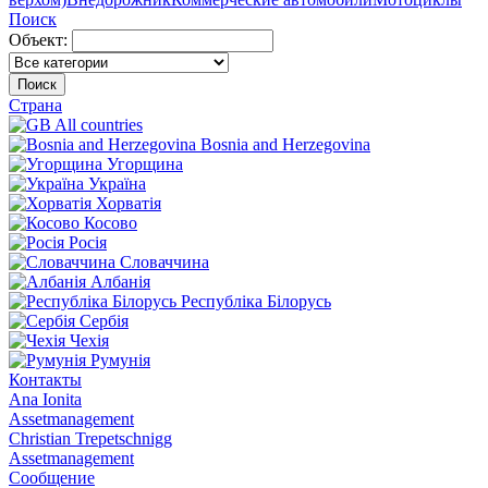
Поиск
Объект:
Поиск
Страна
All countries
Bosnia and Herzegovina
Угорщина
Україна
Хорватія
Косово
Росія
Словаччина
Албанія
Республіка Білорусь
Сербія
Чехія
Румунія
Контакты
Ana Ionita
Assetmanagement
Christian Trepetschnigg
Assetmanagement
Сообщение