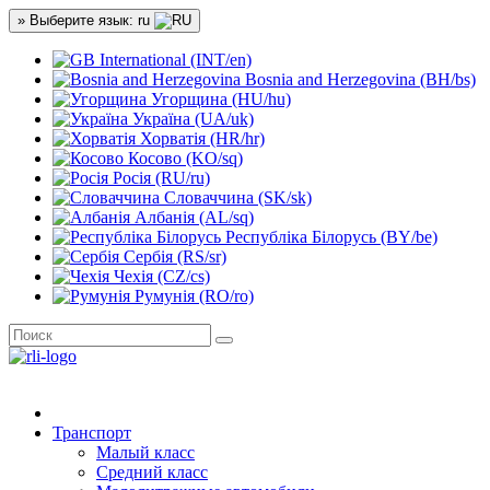
» Выберите язык: ru
International (INT/en)
Bosnia and Herzegovina (BH/bs)
Угорщина (HU/hu)
Україна (UA/uk)
Хорватія (HR/hr)
Косово (KO/sq)
Росія (RU/ru)
Словаччина (SK/sk)
Албанія (AL/sq)
Республіка Білорусь (BY/be)
Сербія (RS/sr)
Чехія (CZ/cs)
Румунія (RO/ro)
Транспорт
Малый класс
Средний класс