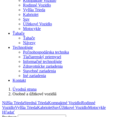
Kompaktné Vozidlo
Rodinné Vozidlo
Vyššia Trieda
Kabriolet
Suv
Úžitkové Vozidlo
Motocykle
Ťahače
Ťahače
Návesy
Technológie
Poľnohospodárska technika
Tlačiarenský priemysel
Informačné technológie
Zdravotnícke zariadenia
Stavebné zariadenia
Iné zariadenia
Kontakt
Úvodná strana
Osobné a úžitkové vozidlá
Nižšia Trieda
Stredná Trieda
Kompaktné Vozidlo
Rodinné
Vozidlo
Vyššia Trieda
Kabriolet
Suv
Úžitkové Vozidlo
Motocykle
Hľadať