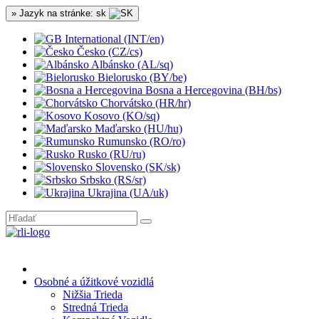
» Jazyk na stránke: sk
International (INT/en)
Česko (CZ/cs)
Albánsko (AL/sq)
Bielorusko (BY/be)
Bosna a Hercegovina (BH/bs)
Chorvátsko (HR/hr)
Kosovo (KO/sq)
Maďarsko (HU/hu)
Rumunsko (RO/ro)
Rusko (RU/ru)
Slovensko (SK/sk)
Srbsko (RS/sr)
Ukrajina (UA/uk)
Osobné a úžitkové vozidlá
Nižšia Trieda
Stredná Trieda