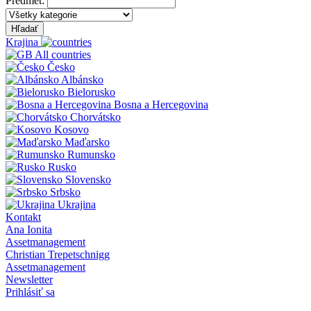
Predmet:
Hľadať
Krajina
All countries
Česko
Albánsko
Bielorusko
Bosna a Hercegovina
Chorvátsko
Kosovo
Maďarsko
Rumunsko
Rusko
Slovensko
Srbsko
Ukrajina
Kontakt
Ana Ionita
Assetmanagement
Christian Trepetschnigg
Assetmanagement
Newsletter
Prihlásiť sa