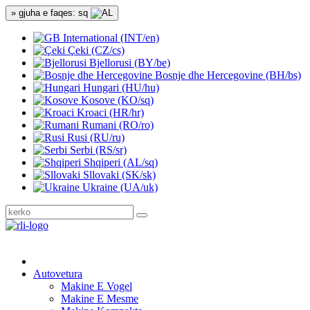
» gjuha e faqes: sq
International (INT/en)
Çeki (CZ/cs)
Bjellorusi (BY/be)
Bosnje dhe Hercegovine (BH/bs)
Hungari (HU/hu)
Kosove (KO/sq)
Kroaci (HR/hr)
Rumani (RO/ro)
Rusi (RU/ru)
Serbi (RS/sr)
Shqiperi (AL/sq)
Sllovaki (SK/sk)
Ukraine (UA/uk)
Autovetura
Makine E Vogel
Makine E Mesme