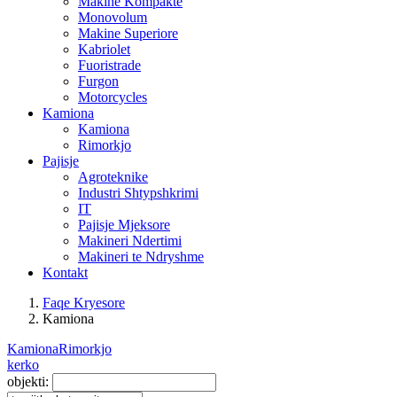
Makine Kompakte
Monovolum
Makine Superiore
Kabriolet
Fuoristrade
Furgon
Motorcycles
Kamiona
Kamiona
Rimorkjo
Pajisje
Agroteknike
Industri Shtypshkrimi
IT
Pajisje Mjeksore
Makineri Ndertimi
Makineri te Ndryshme
Kontakt
Faqe Kryesore
Kamiona
Kamiona
Rimorkjo
kerko
objekti: