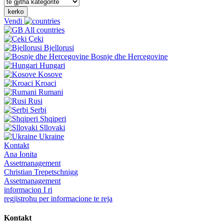
kerko
Vendi
All countries
Çeki
Bjellorusi
Bosnje dhe Hercegovine
Hungari
Kosove
Kroaci
Rumani
Rusi
Serbi
Shqiperi
Sllovaki
Ukraine
Kontakt
Ana Ionita
Assetmanagement
Christian Trepetschnigg
Assetmanagement
informacion I ri
regjistrohu per informacione te reja
Kontakt