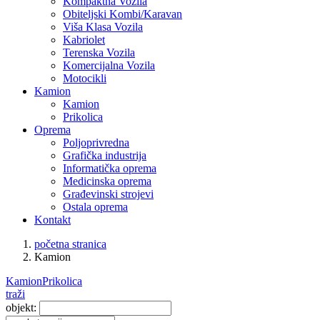
Kompaktna Vozila
Obiteljski Kombi/Karavan
Viša Klasa Vozila
Kabriolet
Terenska Vozila
Komercijalna Vozila
Motocikli
Kamion
Kamion
Prikolica
Oprema
Poljoprivredna
Grafička industrija
Informatička oprema
Medicinska oprema
Građevinski strojevi
Ostala oprema
Kontakt
početna stranica
Kamion
Kamion
Prikolica
traži
objekt: