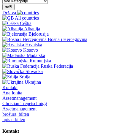
traži
Država
All countries
Češka
Albanija
Bjelorusija
Bosna i Hercegovina
Hrvatska
Kosovo
Mađarska
Rumunjska
Ruska Federacija
Slovačka
Srbija
Ukrajina
Kontakt
Ana Ionita
Assetmanagement
Christian Trepetschnigg
Assetmanagement
brošura, bilten
upis u bilten
Kontakt