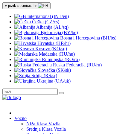
» jezik stranice: hr
International (INT/en)
Češka (CZ/cs)
Albanija (AL/sq)
Bjelorusija (BY/be)
Bosna i Hercegovina (BH/bs)
Hrvatska (HR/hr)
Kosovo (KO/sq)
Mađarska (HU/hu)
Rumunjska (RO/ro)
Ruska Federacija (RU/ru)
Slovačka (SK/sk)
Srbija (RS/sr)
Ukrajina (UA/uk)
Vozilo
Niža Klasa Vozila
Srednja Klasa Vozila