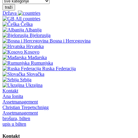
traži
Država
All countries
Češka
Albanija
Bjelorusija
Bosna i Hercegovina
Hrvatska
Kosovo
Mađarska
Rumunjska
Ruska Federacija
Slovačka
Srbija
Ukrajina
Kontakt
Ana Ionita
Assetmanagement
Christian Trepetschnigg
Assetmanagement
brošura, bilten
upis u bilten
Kontakt