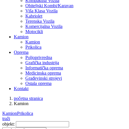
Kompaktna Vozila
Obiteljski Kombi/Karavan
Viša Klasa Vozila
Kabriolet
Terenska Vozila
Komercijalna Vozila
Motocikli
Kamion
Kamion
Prikolica
Oprema
Poljoprivredna
Grafička industrija
Informatička oprema
Medicinska oprema
Građevinski strojevi
Ostala oprema
Kontakt
početna stranica
Kamion
Kamion
Prikolica
traži
objekt: