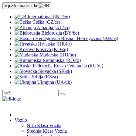
» jezik stranice: hr
International (INT/en)
Češka (CZ/cs)
Albanija (AL/sq)
Bjelorusija (BY/be)
Bosna i Hercegovina (BH/bs)
Hrvatska (HR/hr)
Kosovo (KO/sq)
Mađarska (HU/hu)
Rumunjska (RO/ro)
Ruska Federacija (RU/ru)
Slovačka (SK/sk)
Srbija (RS/sr)
Ukrajina (UA/uk)
Vozilo
Niža Klasa Vozila
Srednja Klasa Vozila