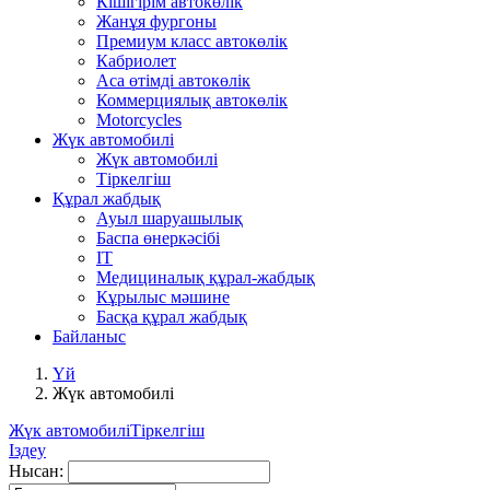
Кішігірім автокөлік
Жанұя фургоны
Премиум класс автокөлік
Кабриолет
Аса өтімді автокөлік
Коммерциялық автокөлік
Motorcycles
Жүк автомобилі
Жүк автомобилі
Тіркелгіш
Құрал жабдық
Ауыл шаруашылық
Баспа өнеркәсібі
IT
Медициналық құрал-жабдық
Кұрылыс мәшине
Басқа құрал жабдық
Байланыс
Үй
Жүк автомобилі
Жүк автомобилі
Тіркелгіш
Іздеу
Нысан: