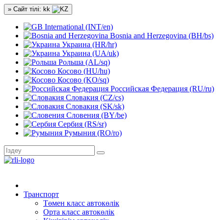
» Сайт тілі: kk
International (INT/en)
Bosnia and Herzegovina (BH/bs)
Украина (HR/hr)
Украина (UA/uk)
Рольша (AL/sq)
Косово (HU/hu)
Косово (KO/sq)
Российская Федерация (RU/ru)
Словакия (CZ/cs)
Словакия (SK/sk)
Словения (BY/be)
Сербия (RS/sr)
Румыния (RO/ro)
Транспорт
Төмен класс автокөлік
Орта класс автокөлік