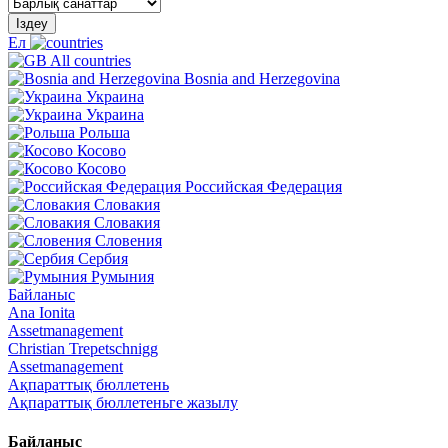
Іздеу
Ел
All countries
Bosnia and Herzegovina
Украина
Украина
Рольша
Косово
Косово
Российская Федерация
Словакия
Словакия
Словения
Сербия
Румыния
Байланыс
Ana Ionita
Assetmanagement
Christian Trepetschnigg
Assetmanagement
Ақпараттық бюллетень
Ақпараттық бюллетеньге жазылу
Байланыс