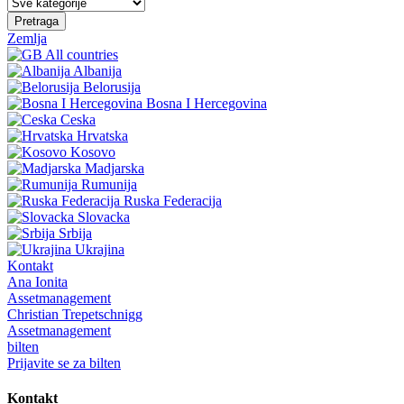
Pretraga
Zemlja
All countries
Albanija
Belorusija
Bosna I Hercegovina
Ceska
Hrvatska
Kosovo
Madjarska
Rumunija
Ruska Federacija
Slovacka
Srbija
Ukrajina
Kontakt
Ana Ionita
Assetmanagement
Christian Trepetschnigg
Assetmanagement
bilten
Prijavite se za bilten
Kontakt