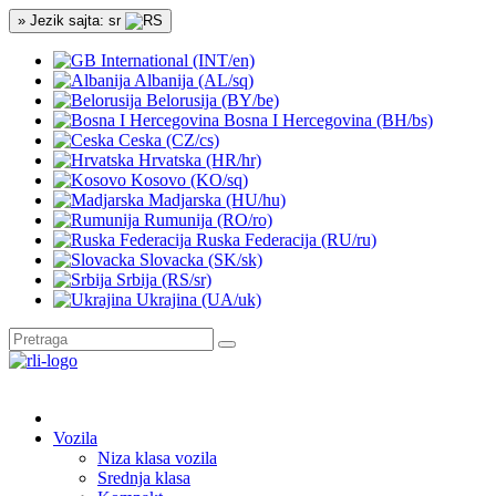
» Jezik sajta: sr
International (INT/en)
Albanija (AL/sq)
Belorusija (BY/be)
Bosna I Hercegovina (BH/bs)
Ceska (CZ/cs)
Hrvatska (HR/hr)
Kosovo (KO/sq)
Madjarska (HU/hu)
Rumunija (RO/ro)
Ruska Federacija (RU/ru)
Slovacka (SK/sk)
Srbija (RS/sr)
Ukrajina (UA/uk)
Vozila
Niza klasa vozila
Srednja klasa