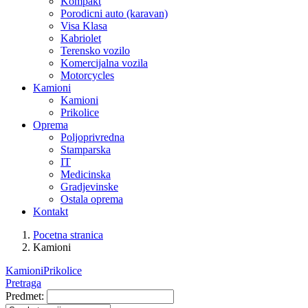
Kompakt
Porodicni auto (karavan)
Visa Klasa
Kabriolet
Terensko vozilo
Komercijalna vozila
Motorcycles
Kamioni
Kamioni
Prikolice
Oprema
Poljoprivredna
Stamparska
IT
Medicinska
Gradjevinske
Ostala oprema
Kontakt
Pocetna stranica
Kamioni
Kamioni
Prikolice
Pretraga
Predmet: