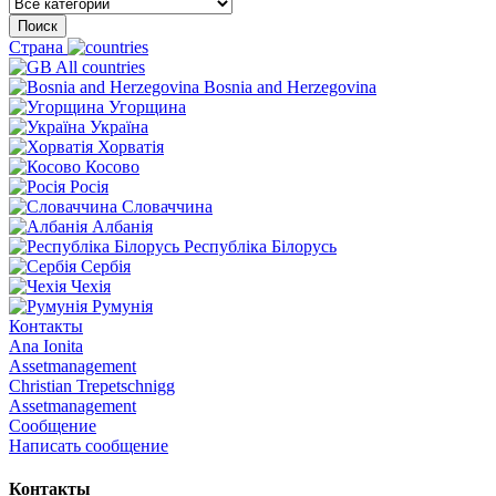
Поиск
Страна
All countries
Bosnia and Herzegovina
Угорщина
Україна
Хорватія
Косово
Росія
Словаччина
Албанія
Республіка Білорусь
Сербія
Чехія
Румунія
Контакты
Ana Ionita
Assetmanagement
Christian Trepetschnigg
Assetmanagement
Сообщение
Написать сообщение
Контакты