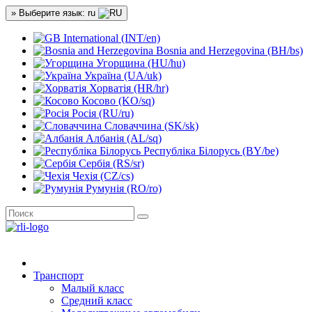
» Выберите язык: ru
International (INT/en)
Bosnia and Herzegovina (BH/bs)
Угорщина (HU/hu)
Україна (UA/uk)
Хорватія (HR/hr)
Косово (KO/sq)
Росія (RU/ru)
Словаччина (SK/sk)
Албанія (AL/sq)
Республіка Білорусь (BY/be)
Сербія (RS/sr)
Чехія (CZ/cs)
Румунія (RO/ro)
Транспорт
Малый класс
Средний класс