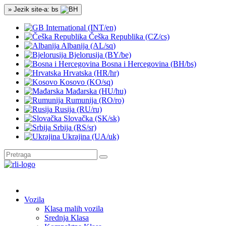
» Jezik site-a: bs
International (INT/en)
Češka Republika (CZ/cs)
Albanija (AL/sq)
Bjelorusija (BY/be)
Bosna i Hercegovina (BH/bs)
Hrvatska (HR/hr)
Kosovo (KO/sq)
Mađarska (HU/hu)
Rumunija (RO/ro)
Rusija (RU/ru)
Slovačka (SK/sk)
Srbija (RS/sr)
Ukrajina (UA/uk)
Vozila
Klasa malih vozila
Srednja Klasa