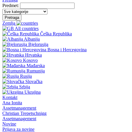
Predmet:
Pretraga
Zemlja
All countries
Češka Republika
Albanija
Bjelorusija
Bosna i Hercegovina
Hrvatska
Kosovo
Mađarska
Rumunija
Rusija
Slovačka
Srbija
Ukrajina
Kontakt
Ana Ionita
Assetmanagement
Christian Trepetschnigg
Assetmanagement
Novine
Prijava za novine