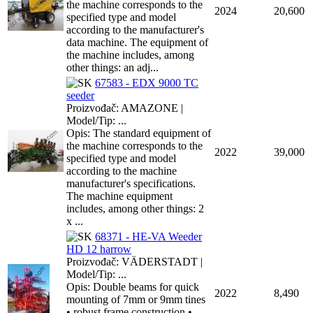
the machine corresponds to the
2024
20,600
specified type and model
according to the manufacturer's
data machine. The equipment of
the machine includes, among
other things: an adj...
67583 - EDX 9000 TC
seeder
Proizvođač: AMAZONE |
Model/Tip: ...
Opis: The standard equipment of
the machine corresponds to the
2022
39,000
specified type and model
according to the machine
manufacturer's specifications.
The machine equipment
includes, among other things: 2
x ...
68371 - HE-VA Weeder
HD 12 harrow
Proizvođač: VÄDERSTADT |
Model/Tip: ...
Opis: Double beams for quick
2022
8,490
mounting of 7mm or 9mm tines
• robust frame construction •