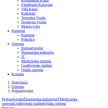
Kompaktna Klasa
Familijarni Karavani
Viša Klasa
Kabriolet
Terenska Vozila
Dostavna Vozila
Motorcycles
Kamioni
Kamioni
Prikolice
Oprema
Poljoprivredni
Štamparska industrija
IT
Medicinska oprema
Građevinske mašine
Ostala oprema
Kontakt
Dom,kuća
Oprema
Poljoprivredni
Poljoprivredni
Štamparska industrija
IT
Medicinska
oprema
Građevinske mašine
Ostala oprema
Pretraga