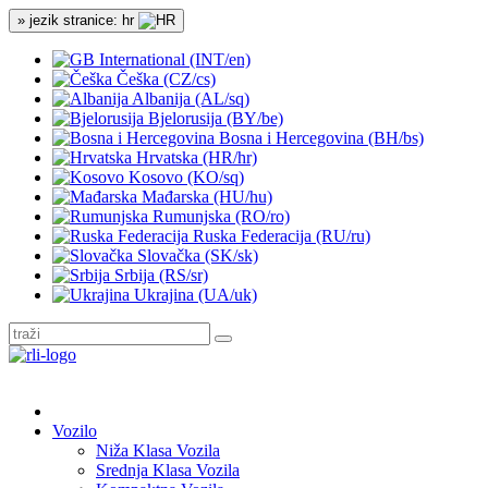
» jezik stranice: hr
International (INT/en)
Češka (CZ/cs)
Albanija (AL/sq)
Bjelorusija (BY/be)
Bosna i Hercegovina (BH/bs)
Hrvatska (HR/hr)
Kosovo (KO/sq)
Mađarska (HU/hu)
Rumunjska (RO/ro)
Ruska Federacija (RU/ru)
Slovačka (SK/sk)
Srbija (RS/sr)
Ukrajina (UA/uk)
Vozilo
Niža Klasa Vozila
Srednja Klasa Vozila