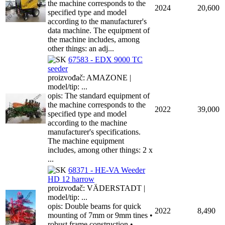
the machine corresponds to the
2024
20,600
specified type and model
according to the manufacturer's
data machine. The equipment of
the machine includes, among
other things: an adj...
67583 - EDX 9000 TC
seeder
proizvođač: AMAZONE |
model/tip: ...
opis: The standard equipment of
the machine corresponds to the
2022
39,000
specified type and model
according to the machine
manufacturer's specifications.
The machine equipment
includes, among other things: 2 x
...
68371 - HE-VA Weeder
HD 12 harrow
proizvođač: VÄDERSTADT |
model/tip: ...
opis: Double beams for quick
2022
8,490
mounting of 7mm or 9mm tines •
robust frame construction •