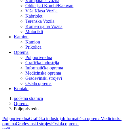
Kompaktna Vozila
Obiteljski Kombi/Karavan
Viša Klasa Vozila
Kabriolet
Terenska Vozila
Komercijalna Vozila
Motocikli
Kamion
Kamion
Prikolica
Oprema
Poljoprivredna
Grafička industrija
Informatička oprema
Medicinska oprema
Građevinski strojevi
Ostala oprema
Kontakt
početna stranica
Oprema
Poljoprivredna
Poljoprivredna
Grafička industrija
Informatička oprema
Medicinska
oprema
Građevinski strojevi
Ostala oprema
traži