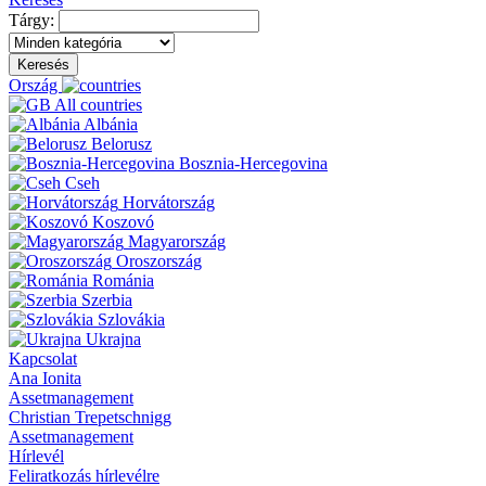
Tárgy:
Keresés
Ország
All countries
Albánia
Belorusz
Bosznia-Hercegovina
Cseh
Horvátország
Koszovó
Magyarország
Oroszország
Románia
Szerbia
Szlovákia
Ukrajna
Kapcsolat
Ana Ionita
Assetmanagement
Christian Trepetschnigg
Assetmanagement
Hírlevél
Feliratkozás hírlevélre