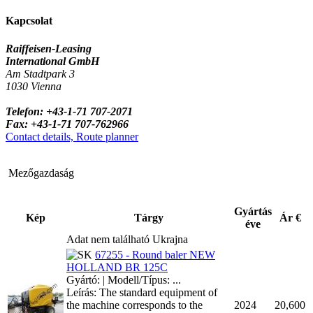
Kapcsolat
Raiffeisen-Leasing
International GmbH
Am Stadtpark 3
1030 Vienna
Telefon: +43-1-71 707-2071
Fax: +43-1-71 707-762966
Contact details, Route planner
Mezőgazdaság
Gyártás
Kép
Tárgy
Ár €
éve
Adat nem található Ukrajna
67255 - Round baler NEW
HOLLAND BR 125C
Gyártó: | Modell/Típus: ...
Leírás: The standard equipment of
the machine corresponds to the
2024
20,600