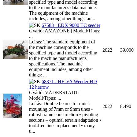
specified type and model according
to the manufacturer's data machine.
The equipment of the machine
includes, among other things: an...
67583 - EDX 9000 TC seeder
Gyártó: AMAZONE | Modell/Típus:
...
Leírás: The standard equipment of
the machine corresponds to the
2022
39,000
specified type and model according
to the machine manufacturer's
specifications. The machine
equipment includes, among other
things: ...
68371 - HE-VA Weeder HD
12 harrow
Gyártó: VÄDERSTADT |
Modell/Típus: ...
Leírás: Double beams for quick
2022
8,490
mounting of 7mm or 9mm tines •
robust frame construction • pivoting
sections – optimal terrain adaptation •
tool-free tines replacement • many
ti...