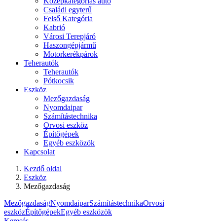
Középkategóriás autó
Családi egyterű
Felső Kategória
Kabrió
Városi Terepjáró
Haszongépjármű
Motorkerékpárok
Teherautók
Teherautók
Pótkocsik
Eszköz
Mezőgazdaság
Nyomdaipar
Számítástechnika
Orvosi eszköz
Építőgépek
Egyéb eszközök
Kapcsolat
Kezdő oldal
Eszköz
Mezőgazdaság
Mezőgazdaság
Nyomdaipar
Számítástechnika
Orvosi
eszköz
Építőgépek
Egyéb eszközök
Keresés