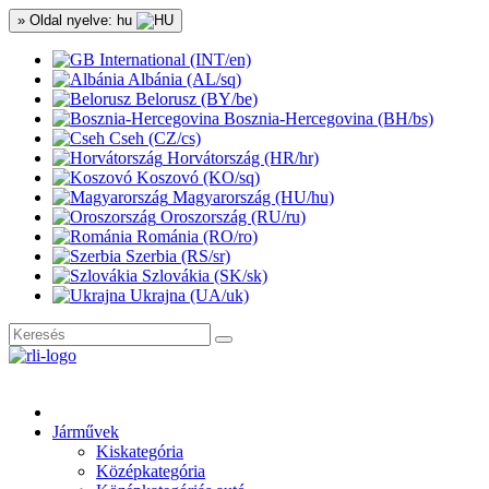
» Oldal nyelve: hu
International (INT/en)
Albánia (AL/sq)
Belorusz (BY/be)
Bosznia-Hercegovina (BH/bs)
Cseh (CZ/cs)
Horvátország (HR/hr)
Koszovó (KO/sq)
Magyarország (HU/hu)
Oroszország (RU/ru)
Románia (RO/ro)
Szerbia (RS/sr)
Szlovákia (SK/sk)
Ukrajna (UA/uk)
Járművek
Kiskategória
Középkategória