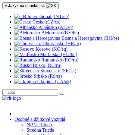
» Jazyk na stránke: sk
International (INT/en)
Česko (CZ/cs)
Albánsko (AL/sq)
Bielorusko (BY/be)
Bosna a Hercegovina (BH/bs)
Chorvátsko (HR/hr)
Kosovo (KO/sq)
Maďarsko (HU/hu)
Rumunsko (RO/ro)
Rusko (RU/ru)
Slovensko (SK/sk)
Srbsko (RS/sr)
Ukrajina (UA/uk)
Osobné a úžitkové vozidlá
Nižšia Trieda
Stredná Trieda