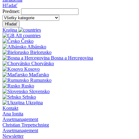
Hľadať
Predmet:
Hľadať
Krajina
All countries
Česko
Albánsko
Bielorusko
Bosna a Hercegovina
Chorvátsko
Kosovo
Maďarsko
Rumunsko
Rusko
Slovensko
Srbsko
Ukrajina
Kontakt
Ana Ionita
Assetmanagement
Christian Trepetschnigg
Assetmanagement
Newsletter