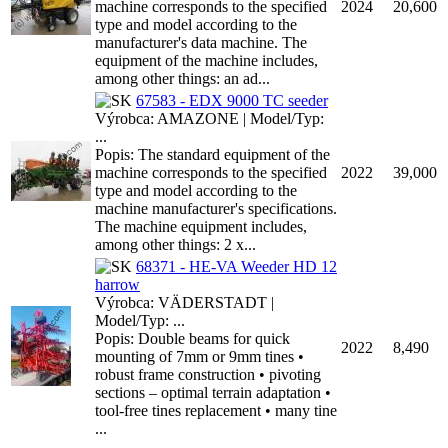
machine corresponds to the specified
2024
20,600
type and model according to the
manufacturer's data machine. The
equipment of the machine includes,
among other things: an ad...
67583 - EDX 9000 TC seeder
Výrobca: AMAZONE | Model/Typ:
...
Popis: The standard equipment of the
machine corresponds to the specified
2022
39,000
type and model according to the
machine manufacturer's specifications.
The machine equipment includes,
among other things: 2 x...
68371 - HE-VA Weeder HD 12
harrow
Výrobca: VÄDERSTADT |
Model/Typ: ...
Popis: Double beams for quick
2022
8,490
mounting of 7mm or 9mm tines •
robust frame construction • pivoting
sections – optimal terrain adaptation •
tool-free tines replacement • many tine
...