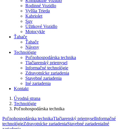
Kompaktné Vozidlo
Rodinné Vozidlo
Vyššia Trieda
Kabriolet
Suv
Úžitkové Vozidlo
Motocykle
Ťahače
Ťahače
Návesy
Technológie
Poľnohospodárska technika
Tlačiarenský priemysel
Informačné technológie
Zdravotnícke zariadenia
Stavebné zariadenia
Iné zariadenia
Kontakt
Úvodná strana
Technológie
Poľnohospodárska technika
Poľnohospodárska technika
Tlačiarenský priemysel
Informačné
technológie
Zdravotnícke zariadenia
Stavebné zariadenia
Iné
zariadenia