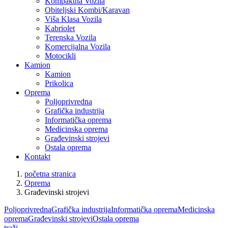
Kompaktna Vozila
Obiteljski Kombi/Karavan
Viša Klasa Vozila
Kabriolet
Terenska Vozila
Komercijalna Vozila
Motocikli
Kamion
Kamion
Prikolica
Oprema
Poljoprivredna
Grafička industrija
Informatička oprema
Medicinska oprema
Građevinski strojevi
Ostala oprema
Kontakt
početna stranica
Oprema
Građevinski strojevi
Poljoprivredna
Grafička industrija
Informatička oprema
Medicinska
oprema
Građevinski strojevi
Ostala oprema
traži