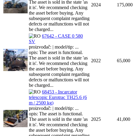
The asset is sold in the state 'as
2024
175,000
it is'. We recommend checking
the asset before buying. Any
subsequent complaint regarding
defects or malfunctions will not
be charged...
67642 - CASE 0 580
SV
proizvođač: | model/tip: ...
opis: The asset is functional.
The asset is sold in the state 'as
2022
65,000
it is'. We recommend checking
the asset before buying. Any
subsequent complaint regarding
defects or malfunctions will not
be charged...
68453 - Incarcator
telescopic Eurotrac TH25.6 (6
m / 2500 kg)
proizvođač: | model/tip: ...
opis: The asset is functional.
The asset is sold in the state 'as
2025
41,000
it is'. We recommend checking
the asset before buying. Any
subsequent complaint regarding