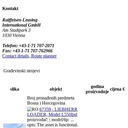
Kontakt
Raiffeisen-Leasing
International GmbH
Am Stadtpark 3
1030 Vienna
Telefon: +43-1-71 707-2071
Fax: +43-1-71 707-762966
Contact details, Route planner
Građevinski strojevi
godina
slika
objekt
cijena €
proizvodnje
Broj pronađenih predmeta
Bosna i Hercegovina
67359 - LIEBHERR
LOADER, Model L550Ind
proizvođač: | model/tip: ...
opis: The asset is functional.