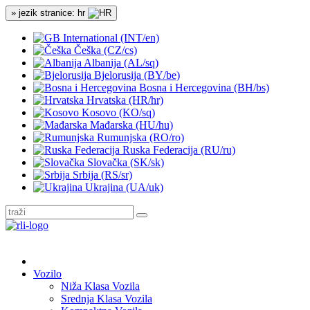
» jezik stranice: hr
International (INT/en)
Češka (CZ/cs)
Albanija (AL/sq)
Bjelorusija (BY/be)
Bosna i Hercegovina (BH/bs)
Hrvatska (HR/hr)
Kosovo (KO/sq)
Mađarska (HU/hu)
Rumunjska (RO/ro)
Ruska Federacija (RU/ru)
Slovačka (SK/sk)
Srbija (RS/sr)
Ukrajina (UA/uk)
Vozilo
Niža Klasa Vozila
Srednja Klasa Vozila