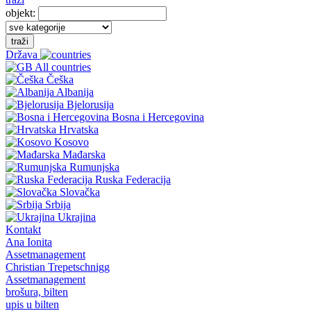
objekt:
traži
Država
All countries
Češka
Albanija
Bjelorusija
Bosna i Hercegovina
Hrvatska
Kosovo
Mađarska
Rumunjska
Ruska Federacija
Slovačka
Srbija
Ukrajina
Kontakt
Ana Ionita
Assetmanagement
Christian Trepetschnigg
Assetmanagement
brošura, bilten
upis u bilten