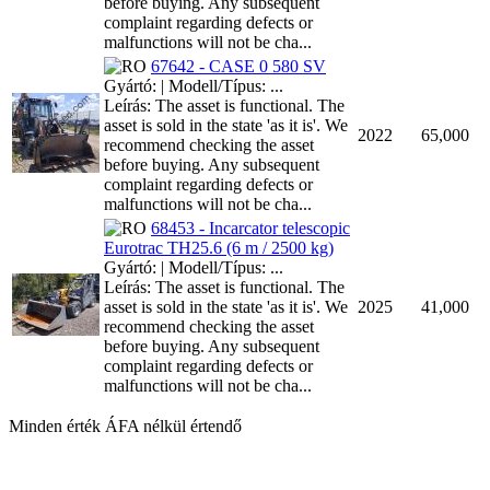
before buying. Any subsequent
complaint regarding defects or
malfunctions will not be cha...
67642 - CASE 0 580 SV
Gyártó: | Modell/Típus: ...
Leírás: The asset is functional. The
asset is sold in the state 'as it is'. We
2022
65,000
recommend checking the asset
before buying. Any subsequent
complaint regarding defects or
malfunctions will not be cha...
68453 - Incarcator telescopic
Eurotrac TH25.6 (6 m / 2500 kg)
Gyártó: | Modell/Típus: ...
Leírás: The asset is functional. The
asset is sold in the state 'as it is'. We
2025
41,000
recommend checking the asset
before buying. Any subsequent
complaint regarding defects or
malfunctions will not be cha...
Minden érték ÁFA nélkül értendő