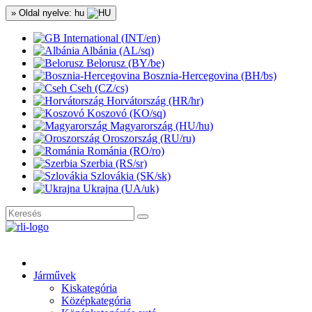
» Oldal nyelve: hu
International (INT/en)
Albánia (AL/sq)
Belorusz (BY/be)
Bosznia-Hercegovina (BH/bs)
Cseh (CZ/cs)
Horvátország (HR/hr)
Koszovó (KO/sq)
Magyarország (HU/hu)
Oroszország (RU/ru)
Románia (RO/ro)
Szerbia (RS/sr)
Szlovákia (SK/sk)
Ukrajna (UA/uk)
Járművek
Kiskategória
Középkategória