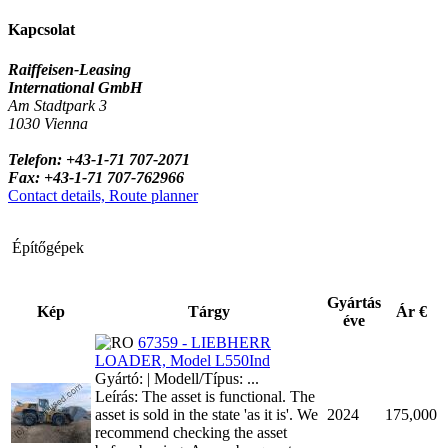
Kapcsolat
Raiffeisen-Leasing
International GmbH
Am Stadtpark 3
1030 Vienna
Telefon: +43-1-71 707-2071
Fax: +43-1-71 707-762966
Contact details, Route planner
Építőgépek
Gyártás
Kép
Tárgy
Ár €
éve
67359 - LIEBHERR
LOADER, Model L550Ind
Gyártó: | Modell/Típus: ...
Leírás: The asset is functional. The
asset is sold in the state 'as it is'. We
2024
175,000
recommend checking the asset