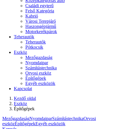
Középkategóriás autó
Családi egyterű
Felső Kategória
Kabrió
Városi Terepjáró
Haszongépjármű
Motorkerékpárok
Teherautók
Teherautók
Pótkocsik
Eszköz
Mezőgazdaság
Nyomdaipar
Számítástechnika
Orvosi eszköz
Építőgépek
Egyéb eszközök
Kapcsolat
Kezdő oldal
Eszköz
Építőgépek
Mezőgazdaság
Nyomdaipar
Számítástechnika
Orvosi
eszköz
Építőgépek
Egyéb eszközök
Keresés