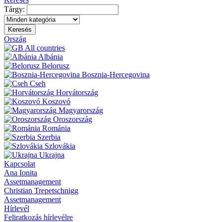
Tárgy:
Keresés
Ország
All countries
Albánia
Belorusz
Bosznia-Hercegovina
Cseh
Horvátország
Koszovó
Magyarország
Oroszország
Románia
Szerbia
Szlovákia
Ukrajna
Kapcsolat
Ana Ionita
Assetmanagement
Christian Trepetschnigg
Assetmanagement
Hírlevél
Feliratkozás hírlevélre