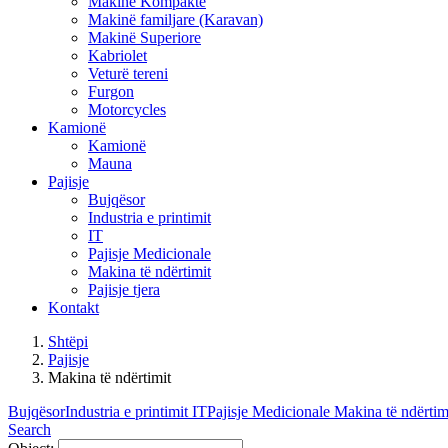
Makinë Kompakte
Makinë familjare (Karavan)
Makinë Superiore
Kabriolet
Veturë tereni
Furgon
Motorcycles
Kamionë
Kamionë
Mauna
Pajisje
Bujqësor
Industria e printimit
IT
Pajisje Medicionale
Makina të ndërtimit
Pajisje tjera
Kontakt
Shtëpi
Pajisje
Makina të ndërtimit
Bujqësor
Industria e printimit
IT
Pajisje Medicionale
Makina të ndërtim
Search