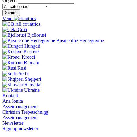
Object:
Search
Vend
All countries
Çeki
Bjellorusi
Bosnje dhe Hercegovine
Hungari
Kosove
Kroaci
Rumani
Rusi
Serbi
Shqiperi
Sllovaki
Ukraine
Kontakt
Ana Ionita
Assetmanagement
Christian Trepetschnigg
Assetmanagement
Newsletter
Sign up newsletter