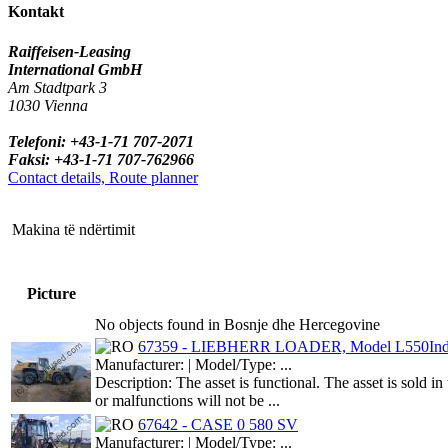
Kontakt
Raiffeisen-Leasing
International GmbH
Am Stadtpark 3
1030 Vienna
Telefoni: +43-1-71 707-2071
Faksi: +43-1-71 707-762966
Contact details, Route planner
Makina të ndërtimit
Picture
No objects found in Bosnje dhe Hercegovine
67359 - LIEBHERR LOADER, Model L550In
Manufacturer: | Model/Type: ...
Description: The asset is functional. The asset is sold 
or malfunctions will not be ...
67642 - CASE 0 580 SV
Manufacturer: | Model/Type: ...