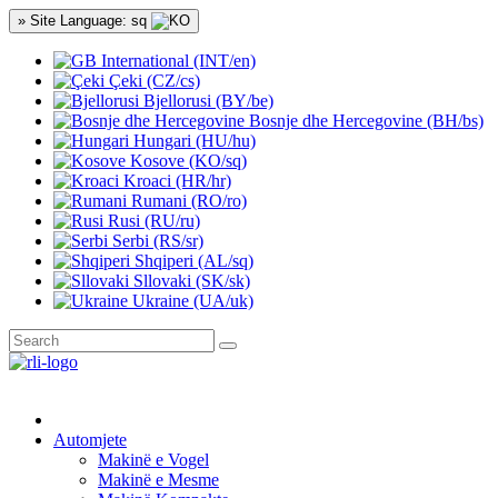
» Site Language: sq
International (INT/en)
Çeki (CZ/cs)
Bjellorusi (BY/be)
Bosnje dhe Hercegovine (BH/bs)
Hungari (HU/hu)
Kosove (KO/sq)
Kroaci (HR/hr)
Rumani (RO/ro)
Rusi (RU/ru)
Serbi (RS/sr)
Shqiperi (AL/sq)
Sllovaki (SK/sk)
Ukraine (UA/uk)
Automjete
Makinë e Vogel
Makinë e Mesme