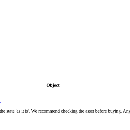
Object
d
in the state 'as it is'. We recommend checking the asset before buying. 