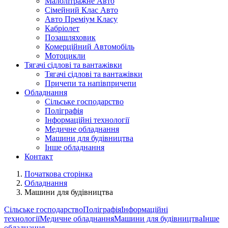
Малолітражне Авто
Сімейний Клас Авто
Авто Преміум Класу
Кабріолет
Позашляховик
Комерційний Автомобіль
Мотоцикли
Тягачі сідлові та вантажівки
Тягачі сідлові та вантажівки
Причепи та напівпричепи
Обладнання
Сільське господарство
Поліграфія
Інформаційні технології
Медичне обладнання
Машини для будівництва
Інше обладнання
Контакт
Початкова сторінка
Обладнання
Машини для будівництва
Сільське господарство
Поліграфія
Інформаційні
технології
Медичне обладнання
Машини для будівництва
Інше
обладнання