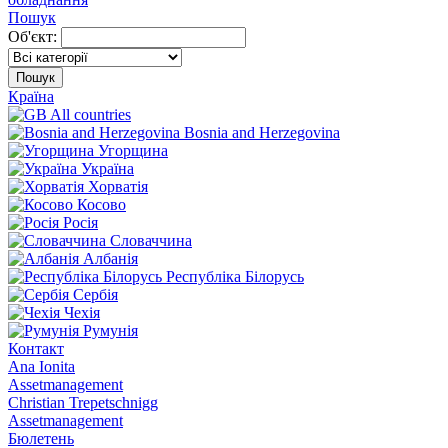
Пошук
Об'єкт:
Пошук
Країна
All countries
Bosnia and Herzegovina
Угорщина
Україна
Хорватія
Косово
Росія
Словаччина
Албанія
Республіка Білорусь
Сербія
Чехія
Румунія
Контакт
Ana Ionita
Assetmanagement
Christian Trepetschnigg
Assetmanagement
Бюлетень