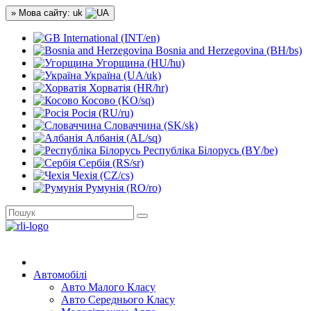
» Мова сайту: uk
International (INT/en)
Bosnia and Herzegovina (BH/bs)
Угорщина (HU/hu)
Україна (UA/uk)
Хорватія (HR/hr)
Косово (KO/sq)
Росія (RU/ru)
Словаччина (SK/sk)
Албанія (AL/sq)
Республіка Білорусь (BY/be)
Сербія (RS/sr)
Чехія (CZ/cs)
Румунія (RO/ro)
Автомобілі
Авто Малого Класу
Авто Середнього Класу