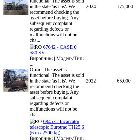
functional. The asset is sold
in the state 'as it is'. We
2024
175,000
recommend checking the
asset before buying. Any
subsequent complaint
regarding defects or
malfunctions will not be
cha...
67642 - CASE 0
580 SV
Виробник: | Модель/Тип:
...
Опис: The asset is
functional. The asset is sold
in the state 'as it is'. We
2022
65,000
recommend checking the
asset before buying. Any
subsequent complaint
regarding defects or
malfunctions will not be
cha...
68453 - Incarcator
telescopic Eurotrac TH25.6
(6 m / 2500 kg)
Виробник: | Модель/Тип: