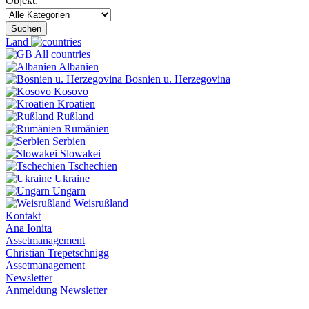
Objekt:
Suchen
Land
All countries
Albanien
Bosnien u. Herzegovina
Kosovo
Kroatien
Rußland
Rumänien
Serbien
Slowakei
Tschechien
Ukraine
Ungarn
Weisrußland
Kontakt
Ana Ionita
Assetmanagement
Christian Trepetschnigg
Assetmanagement
Newsletter
Anmeldung Newsletter