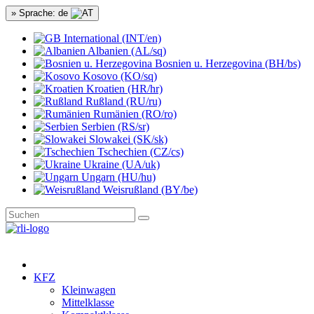
» Sprache: de
International (INT/en)
Albanien (AL/sq)
Bosnien u. Herzegovina (BH/bs)
Kosovo (KO/sq)
Kroatien (HR/hr)
Rußland (RU/ru)
Rumänien (RO/ro)
Serbien (RS/sr)
Slowakei (SK/sk)
Tschechien (CZ/cs)
Ukraine (UA/uk)
Ungarn (HU/hu)
Weisrußland (BY/be)
KFZ
Kleinwagen
Mittelklasse