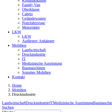
Kompaktklasse
Family Van
Oberklasse
Cabrio
Geländewagen
Nutzfahrzeuge
Motorräder
LKW
LKW
Auflieger/ Anhänger
Mobilien
Landwirtschaft
Druckindustrie
IT
Medizinische Ausrüstung
Baumaschinen
Sonstige Mobilien
Kontakt
Home
Mobilien
Druckindustrie
Landwirtschaft
Druckindustrie
IT
Medizinische Ausrüstung
Baumaschi
Suchen