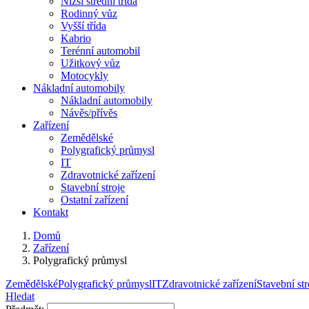
Nižší střední třída
Rodinný vůz
Vyšší třída
Kabrio
Terénní automobil
Užitkový vůz
Motocykly
Nákladní automobily
Nákladní automobily
Návěs/přívěs
Zařízení
Zemědělské
Polygrafický průmysl
IT
Zdravotnické zařízení
Stavební stroje
Ostatní zařízení
Kontakt
Domů
Zařízení
Polygrafický průmysl
Zemědělské
Polygrafický průmysl
IT
Zdravotnické zařízení
Stavební str
Hledat