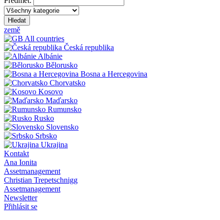
Předmět:
Hledat
země
All countries
Česká republika
Albánie
Bělorusko
Bosna a Hercegovina
Chorvatsko
Kosovo
Maďarsko
Rumunsko
Rusko
Slovensko
Srbsko
Ukrajina
Kontakt
Ana Ionita
Assetmanagement
Christian Trepetschnigg
Assetmanagement
Newsletter
Přihlásit se