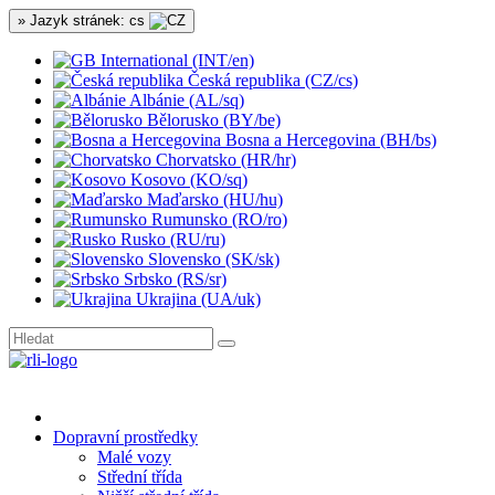
» Jazyk stránek: cs
International (INT/en)
Česká republika (CZ/cs)
Albánie (AL/sq)
Bělorusko (BY/be)
Bosna a Hercegovina (BH/bs)
Chorvatsko (HR/hr)
Kosovo (KO/sq)
Maďarsko (HU/hu)
Rumunsko (RO/ro)
Rusko (RU/ru)
Slovensko (SK/sk)
Srbsko (RS/sr)
Ukrajina (UA/uk)
Dopravní prostředky
Malé vozy
Střední třída