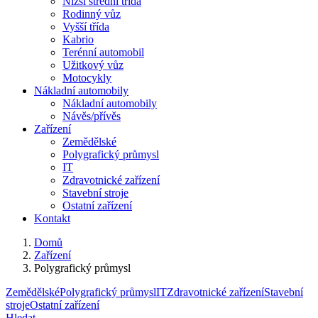
Nižší střední třída
Rodinný vůz
Vyšší třída
Kabrio
Terénní automobil
Užitkový vůz
Motocykly
Nákladní automobily
Nákladní automobily
Návěs/přívěs
Zařízení
Zemědělské
Polygrafický průmysl
IT
Zdravotnické zařízení
Stavební stroje
Ostatní zařízení
Kontakt
Domů
Zařízení
Polygrafický průmysl
Zemědělské
Polygrafický průmysl
IT
Zdravotnické zařízení
Stavební
stroje
Ostatní zařízení
Hledat