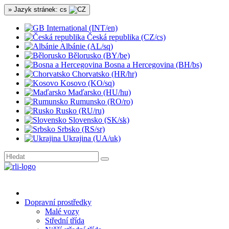
» Jazyk stránek: cs
International (INT/en)
Česká republika (CZ/cs)
Albánie (AL/sq)
Bělorusko (BY/be)
Bosna a Hercegovina (BH/bs)
Chorvatsko (HR/hr)
Kosovo (KO/sq)
Maďarsko (HU/hu)
Rumunsko (RO/ro)
Rusko (RU/ru)
Slovensko (SK/sk)
Srbsko (RS/sr)
Ukrajina (UA/uk)
Dopravní prostředky
Malé vozy
Střední třída