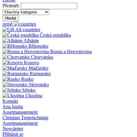
Předmět:
Hledat
země
All countries
Česká republika
Albánie
Bělorusko
Bosna a Hercegovina
Chorvatsko
Kosovo
Maďarsko
Rumunsko
Rusko
Slovensko
Srbsko
Ukrajina
Kontakt
Ana Ionita
Assetmanagement
Christian Trepetschnigg
Assetmanagement
Newsletter
Přihlásit se