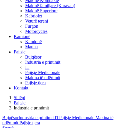
Makinë Kompakte
Makinë familjare (Karavan)
Makinë Superiore
Kabriolet
Veturë tereni
Furgon
Motorcycles
Kamionë
Kamionë
Mauna
Pajisje
Bujqësor
Industria e printimit
IT
Pajisje Medicionale
Makina të ndërtimit
Pajisje tjera
Kontakt
Shtëpi
Pajisje
Industria e printimit
Bujqësor
Industria e printimit
IT
Pajisje Medicionale
Makina të
ndërtimit
Pajisje tjera
Search