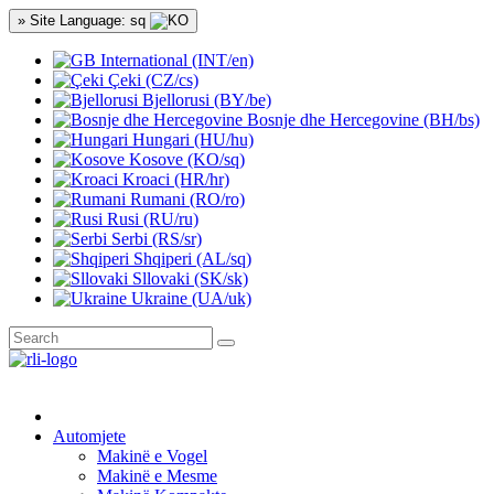
» Site Language: sq
International (INT/en)
Çeki (CZ/cs)
Bjellorusi (BY/be)
Bosnje dhe Hercegovine (BH/bs)
Hungari (HU/hu)
Kosove (KO/sq)
Kroaci (HR/hr)
Rumani (RO/ro)
Rusi (RU/ru)
Serbi (RS/sr)
Shqiperi (AL/sq)
Sllovaki (SK/sk)
Ukraine (UA/uk)
Automjete
Makinë e Vogel
Makinë e Mesme