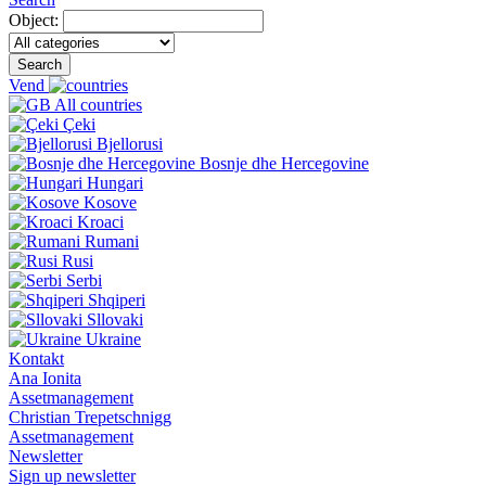
Object:
Search
Vend
All countries
Çeki
Bjellorusi
Bosnje dhe Hercegovine
Hungari
Kosove
Kroaci
Rumani
Rusi
Serbi
Shqiperi
Sllovaki
Ukraine
Kontakt
Ana Ionita
Assetmanagement
Christian Trepetschnigg
Assetmanagement
Newsletter
Sign up newsletter