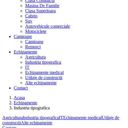
Clasa Compacta
Masina De Familie
Clasa Superioara
Cabrio
Suv
Autovehicule comerciale
Motociclete
Camioane
Camioane
Remorci
Echipamente
Agricultura
Industria tipografica
IT
Echipamente medical
Utilaje de constructii
Alte echipamente
Contact
Acasa
Echipamente
Industria tipografica
Agricultura
Industria tipografica
IT
Echipamente medical
Utilaje de
constructii
Alte echipamente
Cautare