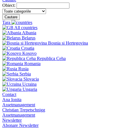
Obiect:
Cautare
Tara
All countries
Albania
Belarus
Bosnia si Hertegovina
Croatia
Kosovo
Republica Ceha
Romania
Rusia
Serbia
Slovacia
Ucraina
Ungaria
Contact
Ana Ionita
Assetmanagement
Christian Trepetschnigg
Assetmanagement
Newsletter
Abonare Newsletter