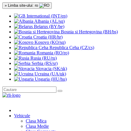
» Limba site-ului: ro
International (INT/en)
Albania (AL/sq)
Belarus (BY/be)
Bosnia si Hertegovina (BH/bs)
Croatia (HR/hr)
Kosovo (KO/sq)
Republica Ceha (CZ/cs)
Romania (RO/ro)
Rusia (RU/ru)
Serbia (RS/sr)
Slovacia (SK/sk)
Ucraina (UA/uk)
Ungaria (HU/hu)
Vehicule
Clasa Mica
Clasa Medie