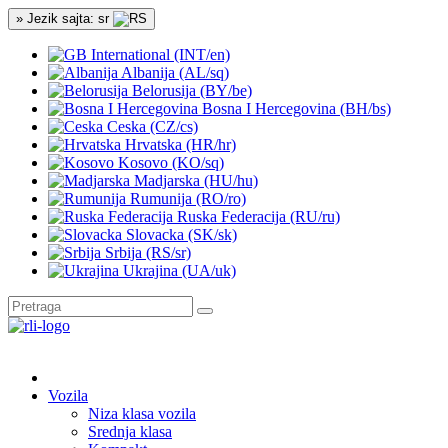
» Jezik sajta: sr
International (INT/en)
Albanija (AL/sq)
Belorusija (BY/be)
Bosna I Hercegovina (BH/bs)
Ceska (CZ/cs)
Hrvatska (HR/hr)
Kosovo (KO/sq)
Madjarska (HU/hu)
Rumunija (RO/ro)
Ruska Federacija (RU/ru)
Slovacka (SK/sk)
Srbija (RS/sr)
Ukrajina (UA/uk)
Vozila
Niza klasa vozila
Srednja klasa