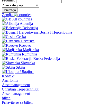
Predmet:
Pretraga
Zemlja
All countries
Albanija
Belorusija
Bosna I Hercegovina
Ceska
Hrvatska
Kosovo
Madjarska
Rumunija
Ruska Federacija
Slovacka
Srbija
Ukrajina
Kontakt
Ana Ionita
Assetmanagement
Christian Trepetschnigg
Assetmanagement
bilten
Prijavite se za bilten