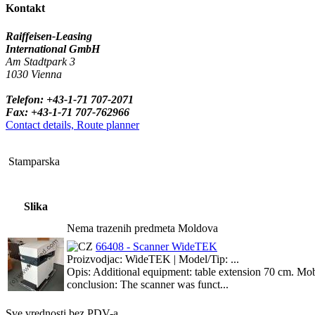
Kontakt
Raiffeisen-Leasing
International GmbH
Am Stadtpark 3
1030 Vienna
Telefon: +43-1-71 707-2071
Fax: +43-1-71 707-762966
Contact details, Route planner
Stamparska
Slika
Nema trazenih predmeta Moldova
66408 - Scanner WideTEK
Proizvodjac: WideTEK | Model/Tip: ...
Opis: Additional equipment: table extension 70 cm. Mob
conclusion: The scanner was funct...
Sve vrednosti bez PDV-a