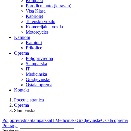
Kompakt
Porodicni auto (karavan)
Visa Klasa
Kabriolet
Terensko vozilo
Komercijalna vozila
Motorcycles
Kamioni
Kamioni
Prikolice
Oprema
Poljoprivredna
Stamparska
IT
Medicinska
Gradjevinske
Ostala oprema
Kontakt
Pocetna stranica
Oprema
Stamparska
Poljoprivredna
Stamparska
IT
Medicinska
Gradjevinske
Ostala oprema
Pretraga