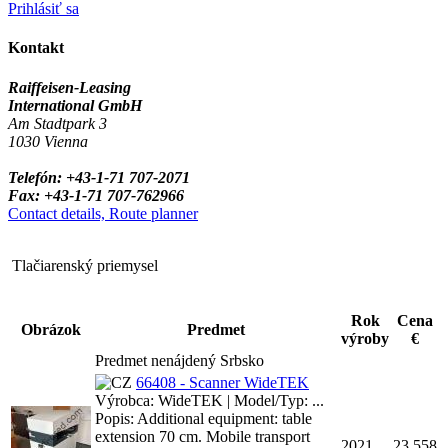
Prihlásiť sa
Kontakt
Raiffeisen-Leasing
International GmbH
Am Stadtpark 3
1030 Vienna
Telefón: +43-1-71 707-2071
Fax: +43-1-71 707-762966
Contact details, Route planner
Tlačiarenský priemysel
Rok
Cena
Obrázok
Predmet
výroby
€
Predmet nenájdený Srbsko
66408 - Scanner WideTEK
Výrobca: WideTEK | Model/Typ: ...
Popis: Additional equipment: table
extension 70 cm. Mobile transport
2021
23,558