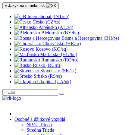
» Jazyk na stránke: sk
International (INT/en)
Česko (CZ/cs)
Albánsko (AL/sq)
Bielorusko (BY/be)
Bosna a Hercegovina (BH/bs)
Chorvátsko (HR/hr)
Kosovo (KO/sq)
Maďarsko (HU/hu)
Rumunsko (RO/ro)
Rusko (RU/ru)
Slovensko (SK/sk)
Srbsko (RS/sr)
Ukrajina (UA/uk)
Osobné a úžitkové vozidlá
Nižšia Trieda
Stredná Trieda