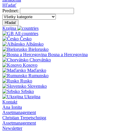
Hľadať
Predmet:
Hľadať
Krajina
All countries
Česko
Albánsko
Bielorusko
Bosna a Hercegovina
Chorvátsko
Kosovo
Maďarsko
Rumunsko
Rusko
Slovensko
Srbsko
Ukrajina
Kontakt
Ana Ionita
Assetmanagement
Christian Trepetschnigg
Assetmanagement
Newsletter