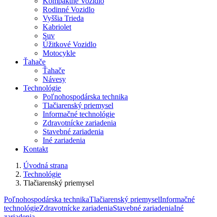
Kompaktné Vozidlo
Rodinné Vozidlo
Vyššia Trieda
Kabriolet
Suv
Úžitkové Vozidlo
Motocykle
Ťahače
Ťahače
Návesy
Technológie
Poľnohospodárska technika
Tlačiarenský priemysel
Informačné technológie
Zdravotnícke zariadenia
Stavebné zariadenia
Iné zariadenia
Kontakt
Úvodná strana
Technológie
Tlačiarenský priemysel
Poľnohospodárska technika
Tlačiarenský priemysel
Informačné
technológie
Zdravotnícke zariadenia
Stavebné zariadenia
Iné
zariadenia