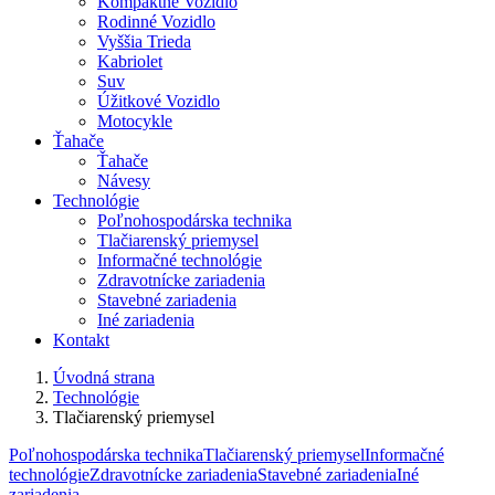
Kompaktné Vozidlo
Rodinné Vozidlo
Vyššia Trieda
Kabriolet
Suv
Úžitkové Vozidlo
Motocykle
Ťahače
Ťahače
Návesy
Technológie
Poľnohospodárska technika
Tlačiarenský priemysel
Informačné technológie
Zdravotnícke zariadenia
Stavebné zariadenia
Iné zariadenia
Kontakt
Úvodná strana
Technológie
Tlačiarenský priemysel
Poľnohospodárska technika
Tlačiarenský priemysel
Informačné
technológie
Zdravotnícke zariadenia
Stavebné zariadenia
Iné
zariadenia