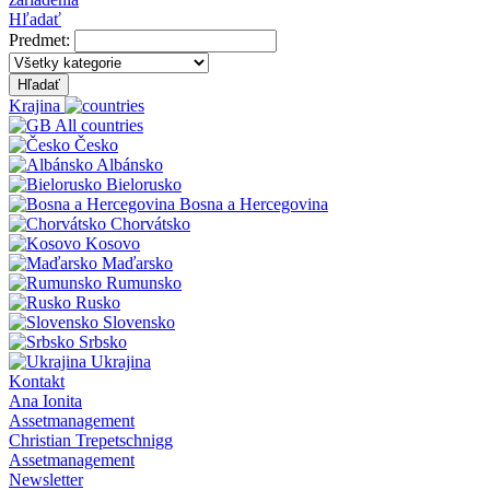
Hľadať
Predmet:
Hľadať
Krajina
All countries
Česko
Albánsko
Bielorusko
Bosna a Hercegovina
Chorvátsko
Kosovo
Maďarsko
Rumunsko
Rusko
Slovensko
Srbsko
Ukrajina
Kontakt
Ana Ionita
Assetmanagement
Christian Trepetschnigg
Assetmanagement
Newsletter