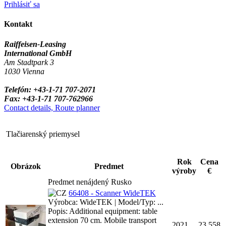
Prihlásiť sa
Kontakt
Raiffeisen-Leasing
International GmbH
Am Stadtpark 3
1030 Vienna
Telefón: +43-1-71 707-2071
Fax: +43-1-71 707-762966
Contact details, Route planner
Tlačiarenský priemysel
Rok
Cena
Obrázok
Predmet
výroby
€
Predmet nenájdený Rusko
66408 - Scanner WideTEK
Výrobca: WideTEK | Model/Typ: ...
Popis: Additional equipment: table
extension 70 cm. Mobile transport
2021
23,558