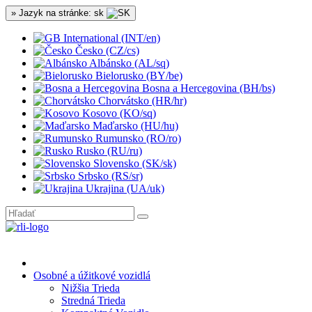
» Jazyk na stránke: sk
International (INT/en)
Česko (CZ/cs)
Albánsko (AL/sq)
Bielorusko (BY/be)
Bosna a Hercegovina (BH/bs)
Chorvátsko (HR/hr)
Kosovo (KO/sq)
Maďarsko (HU/hu)
Rumunsko (RO/ro)
Rusko (RU/ru)
Slovensko (SK/sk)
Srbsko (RS/sr)
Ukrajina (UA/uk)
Osobné a úžitkové vozidlá
Nižšia Trieda
Stredná Trieda