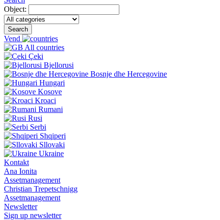
Object:
Search
Vend
All countries
Çeki
Bjellorusi
Bosnje dhe Hercegovine
Hungari
Kosove
Kroaci
Rumani
Rusi
Serbi
Shqiperi
Sllovaki
Ukraine
Kontakt
Ana Ionita
Assetmanagement
Christian Trepetschnigg
Assetmanagement
Newsletter
Sign up newsletter