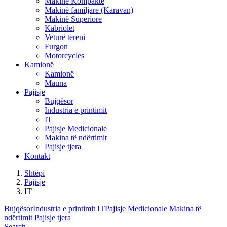
Makinë Kompakte
Makinë familjare (Karavan)
Makinë Superiore
Kabriolet
Veturë tereni
Furgon
Motorcycles
Kamionë
Kamionë
Mauna
Pajisje
Bujqësor
Industria e printimit
IT
Pajisje Medicionale
Makina të ndërtimit
Pajisje tjera
Kontakt
Shtëpi
Pajisje
IT
Bujqësor
Industria e printimit
IT
Pajisje Medicionale
Makina të
ndërtimit
Pajisje tjera
Search