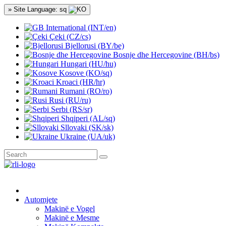
» Site Language: sq
International (INT/en)
Çeki (CZ/cs)
Bjellorusi (BY/be)
Bosnje dhe Hercegovine (BH/bs)
Hungari (HU/hu)
Kosove (KO/sq)
Kroaci (HR/hr)
Rumani (RO/ro)
Rusi (RU/ru)
Serbi (RS/sr)
Shqiperi (AL/sq)
Sllovaki (SK/sk)
Ukraine (UA/uk)
Automjete
Makinë e Vogel
Makinë e Mesme