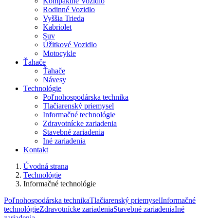
Kompaktné Vozidlo
Rodinné Vozidlo
Vyššia Trieda
Kabriolet
Suv
Úžitkové Vozidlo
Motocykle
Ťahače
Ťahače
Návesy
Technológie
Poľnohospodárska technika
Tlačiarenský priemysel
Informačné technológie
Zdravotnícke zariadenia
Stavebné zariadenia
Iné zariadenia
Kontakt
Úvodná strana
Technológie
Informačné technológie
Poľnohospodárska technika
Tlačiarenský priemysel
Informačné
technológie
Zdravotnícke zariadenia
Stavebné zariadenia
Iné
zariadenia