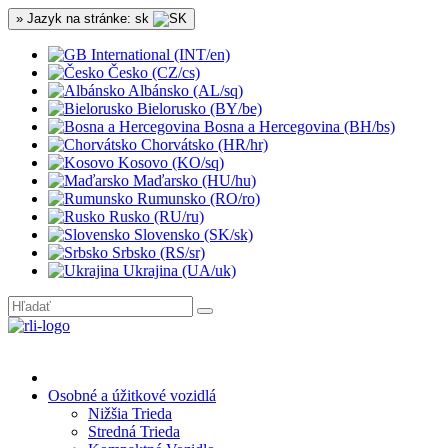
» Jazyk na stránke: sk
International (INT/en)
Česko (CZ/cs)
Albánsko (AL/sq)
Bielorusko (BY/be)
Bosna a Hercegovina (BH/bs)
Chorvátsko (HR/hr)
Kosovo (KO/sq)
Maďarsko (HU/hu)
Rumunsko (RO/ro)
Rusko (RU/ru)
Slovensko (SK/sk)
Srbsko (RS/sr)
Ukrajina (UA/uk)
Osobné a úžitkové vozidlá
Nižšia Trieda
Stredná Trieda