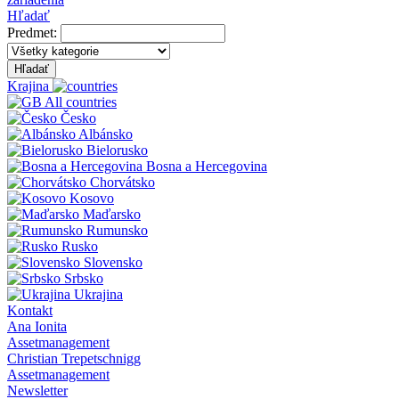
Hľadať
Predmet:
Hľadať
Krajina
All countries
Česko
Albánsko
Bielorusko
Bosna a Hercegovina
Chorvátsko
Kosovo
Maďarsko
Rumunsko
Rusko
Slovensko
Srbsko
Ukrajina
Kontakt
Ana Ionita
Assetmanagement
Christian Trepetschnigg
Assetmanagement
Newsletter