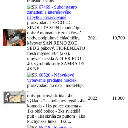
transition stairs...
67469 - Súbor gastro
zariadení a interiérového
nábytku- rezervované
proizvođač: TEFCOLD;
SINOP; TAXON | model/tip: ...
opis: Automatický zmäkčovač
vody, podpultové chladničky,
2021
19,700
kávovar SAN REMO ZOE
SED 2 pákový, FIORENZATO
fresh mlynec F64 (2ks),
umývačka skla ADLER ECO
40, výrobník sódy SAMBA 1/5
4S NE...
68520 - Nábytkové
vybavenie predajne hračiek
proizvođač: no data | model/tip:
...
opis: policová skriňa - 4ks
2022
11,000
výklad - 2ks policový regál - 4ks
komoda - 1ks police zástena -
1ks oblé police - 3ks svietidlá
pult - 1ks skriňa za pultom - 1ks
kuchynská linka - 1ks ...
68718 - Kontajner