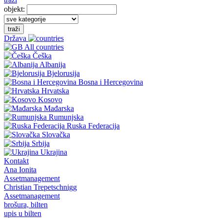
objekt:
traži
Država
All countries
Češka
Albanija
Bjelorusija
Bosna i Hercegovina
Hrvatska
Kosovo
Mađarska
Rumunjska
Ruska Federacija
Slovačka
Srbija
Ukrajina
Kontakt
Ana Ionita
Assetmanagement
Christian Trepetschnigg
Assetmanagement
brošura, bilten
upis u bilten