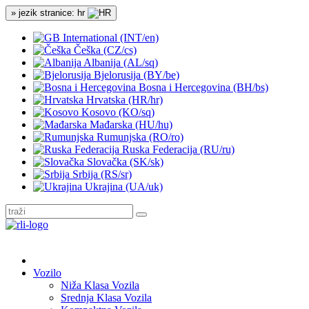
» jezik stranice: hr
International (INT/en)
Češka (CZ/cs)
Albanija (AL/sq)
Bjelorusija (BY/be)
Bosna i Hercegovina (BH/bs)
Hrvatska (HR/hr)
Kosovo (KO/sq)
Mađarska (HU/hu)
Rumunjska (RO/ro)
Ruska Federacija (RU/ru)
Slovačka (SK/sk)
Srbija (RS/sr)
Ukrajina (UA/uk)
Vozilo
Niža Klasa Vozila
Srednja Klasa Vozila