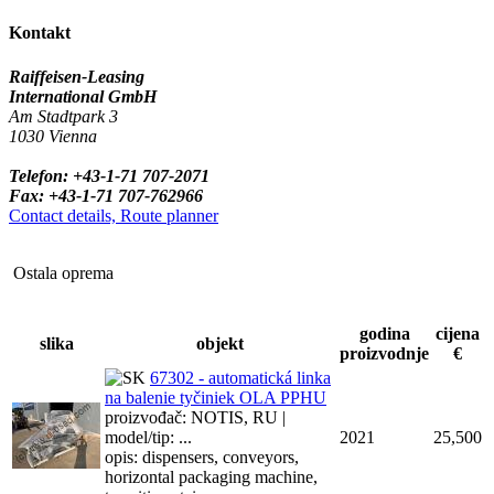
Kontakt
Raiffeisen-Leasing
International GmbH
Am Stadtpark 3
1030 Vienna
Telefon: +43-1-71 707-2071
Fax: +43-1-71 707-762966
Contact details, Route planner
Ostala oprema
godina
cijena
slika
objekt
proizvodnje
€
67302 - automatická linka
na balenie tyčiniek OLA PPHU
proizvođač: NOTIS, RU |
model/tip: ...
2021
25,500
opis: dispensers, conveyors,
horizontal packaging machine,