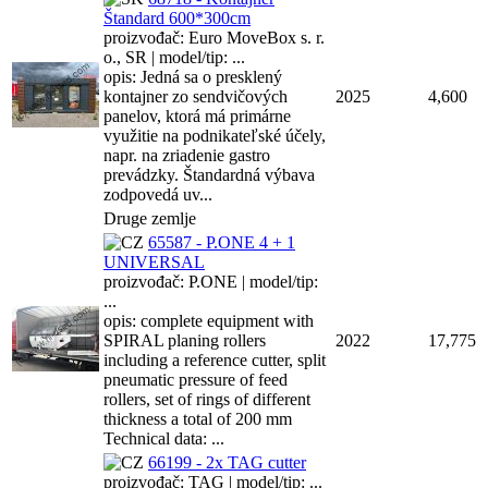
Štandard 600*300cm
proizvođač: Euro MoveBox s. r.
o., SR | model/tip: ...
opis: Jedná sa o presklený
kontajner zo sendvičových
2025
4,600
panelov, ktorá má primárne
využitie na podnikateľské účely,
napr. na zriadenie gastro
prevádzky. Štandardná výbava
zodpovedá uv...
Druge zemlje
65587 - P.ONE 4 + 1
UNIVERSAL
proizvođač: P.ONE | model/tip:
...
opis: complete equipment with
SPIRAL planing rollers
2022
17,775
including a reference cutter, split
pneumatic pressure of feed
rollers, set of rings of different
thickness a total of 200 mm
Technical data: ...
66199 - 2x TAG cutter
proizvođač: TAG | model/tip: ...