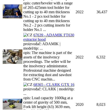
opis: cutter/beveler with a range
of 265-425mm tool holder for
cutting up to 40 mm thickness
2022
36,437
No.1 - 2 pcs tool holder for
cutting up to 40 mm thickness
No.2 - 2 pcs cutting inserts for
holder No.1 ...
67639 - ADAMIK FT630
extractor hood
proizvođač: ADAMIK |
model/tip: ...
opis: The machine is part of the
assets of the insolvency
2022
6,332
proceedings. The seller will be
the insolvency administrator.
Professional machine designed
for extracting dust and sawdust
from CNC machin...
68365 - CLARK GTX 16
proizvođač: CLARK | model/tip:
...
opis: Load capacity 1600kg at a
center of gravity of 500 mm,
2020
8,023
Fork lift height (h3) 3639 mm,