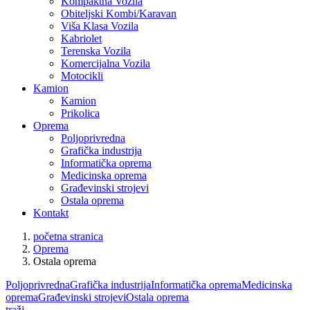
Kompaktna Vozila
Obiteljski Kombi/Karavan
Viša Klasa Vozila
Kabriolet
Terenska Vozila
Komercijalna Vozila
Motocikli
Kamion
Kamion
Prikolica
Oprema
Poljoprivredna
Grafička industrija
Informatička oprema
Medicinska oprema
Građevinski strojevi
Ostala oprema
Kontakt
početna stranica
Oprema
Ostala oprema
Poljoprivredna
Grafička industrija
Informatička oprema
Medicinska
oprema
Građevinski strojevi
Ostala oprema
traži