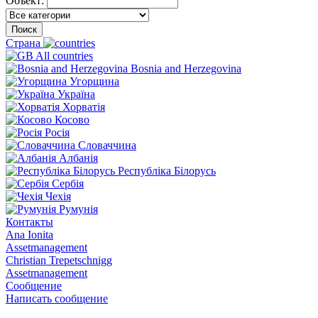
Объект:
Поиск
Страна
All countries
Bosnia and Herzegovina
Угорщина
Україна
Хорватія
Косово
Росія
Словаччина
Албанія
Республіка Білорусь
Сербія
Чехія
Румунія
Контакты
Ana Ionita
Assetmanagement
Christian Trepetschnigg
Assetmanagement
Сообщение
Написать сообщение