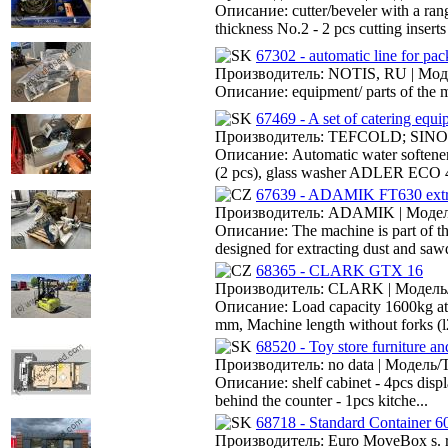
Описание: cutter/beveler with a rang
thickness No.2 - 2 pcs cutting inserts 
67302 - automatic line for 
Производитель: NOTIS, RU | Моде
Описание: equipment/ parts of the ma
67469 - A set of catering equip
Производитель: TEFCOLD; SINOP
Описание: Automatic water softene
(2 pcs), glass washer ADLER ECO 
67639 - ADAMIK FT630 extr
Производитель: ADAMIK | Модель
Описание: The machine is part of the
designed for extracting dust and sawd
68365 - CLARK GTX 16
Производитель: CLARK | Модель/Т
Описание: Load capacity 1600kg at a
mm, Machine length without forks (
68520 - Toy store furniture an
Производитель: no data | Модель/Ти
Описание: shelf cabinet - 4pcs displa
behind the counter - 1pcs kitche...
68718 - Standard Container 6
Производитель: Euro MoveBox s. r. 