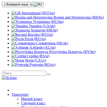
» Выберите язык: ru
International (INT/en)
Bosnia and Herzegovina (BH/bs)
Угорщина (HU/hu)
Україна (UA/uk)
Хорватія (HR/hr)
Косово (KO/sq)
Росія (RU/ru)
Словаччина (SK/sk)
Албанія (AL/sq)
Республіка Білорусь (BY/be)
Сербія (RS/sr)
Чехія (CZ/cs)
Румунія (RO/ro)
Транспорт
Малый класс
Средний класс