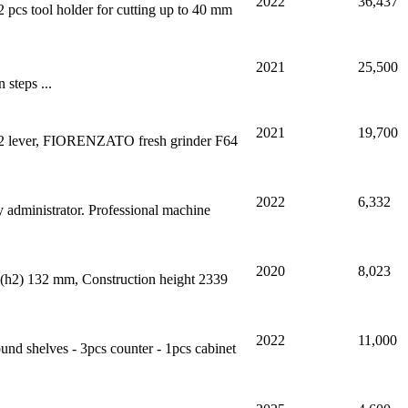
2022
36,437
 pcs tool holder for cutting up to 40 mm
2021
25,500
steps ...
2021
19,700
 2 lever, FIORENZATO fresh grinder F64
2022
6,332
y administrator. Professional machine
2020
8,023
t (h2) 132 mm, Construction height 2339
2022
11,000
ound shelves - 3pcs counter - 1pcs cabinet