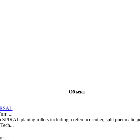
Объект
ERSAL
п: ...
IRAL planing rollers including a reference cutter, split pneumatic press
 Tech...
 ...