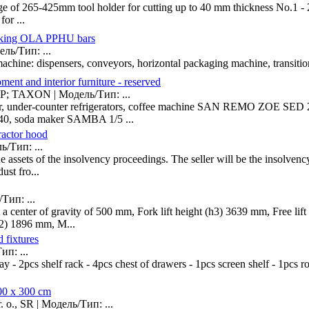
e of 265-425mm tool holder for cutting up to 40 mm thickness No.1 - 2
for ...
packing OLA PPHU bars
ль/Тип: ...
chine: dispensers, conveyors, horizontal packaging machine, transition 
ment and interior furniture - reserved
; TAXON | Модель/Тип: ...
r, under-counter refrigerators, coffee machine SAN REMO ZOE SED
40, soda maker SAMBA 1/5 ...
actor hood
/Тип: ...
 assets of the insolvency proceedings. The seller will be the insolvenc
ust fro...
ип: ...
 center of gravity of 500 mm, Fork lift height (h3) 3639 mm, Free lif
l2) 1896 mm, M...
d fixtures
п: ...
y - 2pcs shelf rack - 4pcs chest of drawers - 1pcs screen shelf - 1pcs r
00 x 300 cm
o., SR | Модель/Тип: ...