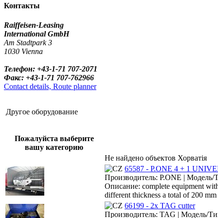
Контакты
Raiffeisen-Leasing
International GmbH
Am Stadtpark 3
1030 Vienna
Телефон: +43-1-71 707-2071
Факс: +43-1-71 707-762966
Contact details, Route planner
Другое оборудование
Пожалуйста выберите
вашу категорию
Не найдено объектов Хорватія
65587 - P.ONE 4 + 1 UNIV
Производитель: P.ONE | Модель/Ти
Описание: complete equipment with SP
different thickness a total of 200 mm
66199 - 2x TAG cutter
Производитель: TAG | Модель/Тип: