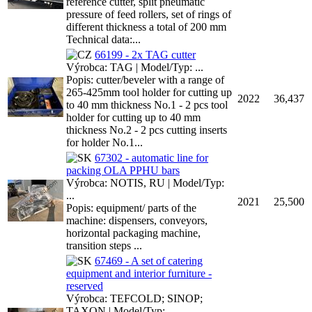
reference cutter, split pneumatic
pressure of feed rollers, set of rings of
different thickness a total of 200 mm
Technical data:...
66199 - 2x TAG cutter
Výrobca: TAG | Model/Typ: ...
Popis: cutter/beveler with a range of
265-425mm tool holder for cutting up
2022
36,437
to 40 mm thickness No.1 - 2 pcs tool
holder for cutting up to 40 mm
thickness No.2 - 2 pcs cutting inserts
for holder No.1...
67302 - automatic line for
packing OLA PPHU bars
Výrobca: NOTIS, RU | Model/Typ:
...
2021
25,500
Popis: equipment/ parts of the
machine: dispensers, conveyors,
horizontal packaging machine,
transition steps ...
67469 - A set of catering
equipment and interior furniture -
reserved
Výrobca: TEFCOLD; SINOP;
TAXON | Model/Typ: ...