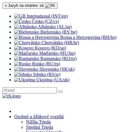
» Jazyk na stránke: sk
International (INT/en)
Česko (CZ/cs)
Albánsko (AL/sq)
Bielorusko (BY/be)
Bosna a Hercegovina (BH/bs)
Chorvátsko (HR/hr)
Kosovo (KO/sq)
Maďarsko (HU/hu)
Rumunsko (RO/ro)
Rusko (RU/ru)
Slovensko (SK/sk)
Srbsko (RS/sr)
Ukrajina (UA/uk)
Osobné a úžitkové vozidlá
Nižšia Trieda
Stredná Trieda