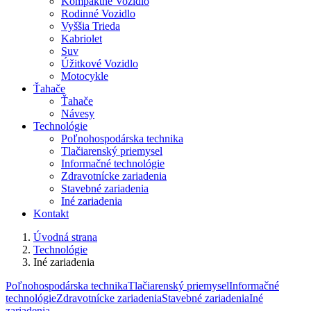
Kompaktné Vozidlo
Rodinné Vozidlo
Vyššia Trieda
Kabriolet
Suv
Úžitkové Vozidlo
Motocykle
Ťahače
Ťahače
Návesy
Technológie
Poľnohospodárska technika
Tlačiarenský priemysel
Informačné technológie
Zdravotnícke zariadenia
Stavebné zariadenia
Iné zariadenia
Kontakt
Úvodná strana
Technológie
Iné zariadenia
Poľnohospodárska technika
Tlačiarenský priemysel
Informačné
technológie
Zdravotnícke zariadenia
Stavebné zariadenia
Iné
zariadenia