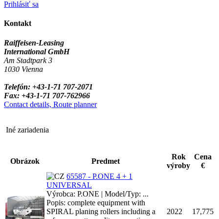
Prihlásiť sa
Kontakt
Raiffeisen-Leasing
International GmbH
Am Stadtpark 3
1030 Vienna
Telefón: +43-1-71 707-2071
Fax: +43-1-71 707-762966
Contact details, Route planner
Iné zariadenia
Rok
Cena
Obrázok
Predmet
výroby
€
65587 - P.ONE 4 + 1
UNIVERSAL
Výrobca: P.ONE | Model/Typ: ...
Popis: complete equipment with
SPIRAL planing rollers including a
2022
17,775