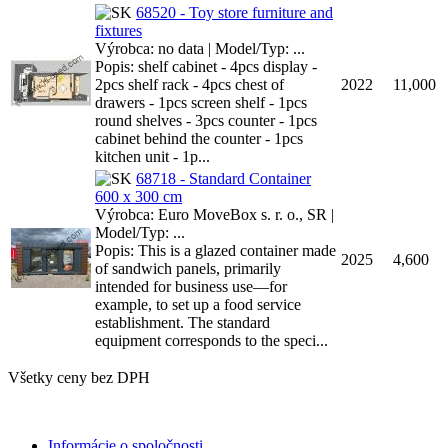
68520 - Toy store furniture and
fixtures
Výrobca: no data | Model/Typ: ...
Popis: shelf cabinet - 4pcs display -
2pcs shelf rack - 4pcs chest of
2022
11,000
drawers - 1pcs screen shelf - 1pcs
round shelves - 3pcs counter - 1pcs
cabinet behind the counter - 1pcs
kitchen unit - 1p...
68718 - Standard Container
600 x 300 cm
Výrobca: Euro MoveBox s. r. o., SR |
Model/Typ: ...
Popis: This is a glazed container made
2025
4,600
of sandwich panels, primarily
intended for business use—for
example, to set up a food service
establishment. The standard
equipment corresponds to the speci...
Všetky ceny bez DPH
Informácie o spoločnosti