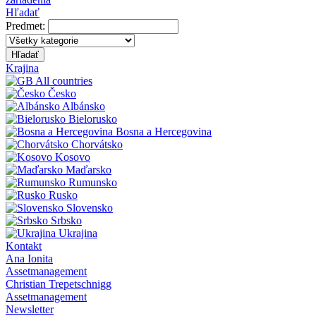
Hľadať
Predmet:
Hľadať
Krajina
All countries
Česko
Albánsko
Bielorusko
Bosna a Hercegovina
Chorvátsko
Kosovo
Maďarsko
Rumunsko
Rusko
Slovensko
Srbsko
Ukrajina
Kontakt
Ana Ionita
Assetmanagement
Christian Trepetschnigg
Assetmanagement
Newsletter