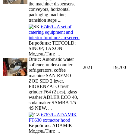
the machine: dispensers,
conveyors, horizontal
packaging machine,
transition steps ...
67469 - A set of
catering equipment and
interior furniture - reserved
Виробник: TEFCOLD;
SINOP; TAXON |
Модель/Тип: ...
Опис: Automatic water
softener, under-counter
2021
19,700
refrigerators, coffee
machine SAN REMO
ZOE SED 2 lever,
FIORENZATO fresh
grinder F64 (2 pcs), glass
washer ADLER ECO 40,
soda maker SAMBA 1/5
4S NEW, ...
67639 - ADAMIK
FT630 extractor hood
Виробник: ADAMIK |
Модель/Тип: ...