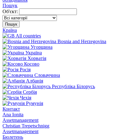
Пошук
Об'єкт:
Пошук
Країна
All countries
Bosnia and Herzegovina
Угорщина
Україна
Хорватія
Косово
Росія
Словаччина
Албанія
Республіка Білорусь
Сербія
Чехія
Румунія
Контакт
Ana Ionita
Assetmanagement
Christian Trepetschnigg
Assetmanagement
Бюлетень