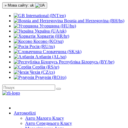
» Мова сайту: uk
International (INT/en)
Bosnia and Herzegovina (BH/bs)
Угорщина (HU/hu)
Україна (UA/uk)
Хорватія (HR/hr)
Косово (KO/sq)
Росія (RU/ru)
Словаччина (SK/sk)
Албанія (AL/sq)
Республіка Білорусь (BY/be)
Сербія (RS/sr)
Чехія (CZ/cs)
Румунія (RO/ro)
Автомобілі
Авто Малого Класу
Авто Середнього Класу