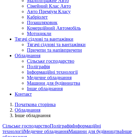
Малолітражне Авто
Сімейний Клас Авто
Авто Преміум Класу
Кабріолет
Позашляховик
Комерційний Автомобіль
Мотоцикли
Тягачі сідлові та вантажівки
Тягачі сідлові та вантажівки
Причепи та напівпричепи
Обладнання
Сільське господарство
Поліграфія
Інформаційні технології
Медичне обладнання
Машини для будівництва
Інше обладнання
Контакт
Початкова сторінка
Обладнання
Інше обладнання
Сільське господарство
Поліграфія
Інформаційні
технології
Медичне обладнання
Машини для будівництва
Інше
обладнання