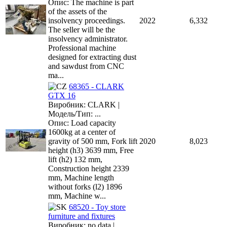
Опис: The machine is part
of the assets of the
insolvency proceedings.
2022
6,332
The seller will be the
insolvency administrator.
Professional machine
designed for extracting dust
and sawdust from CNC
ma...
68365 - CLARK
GTX 16
Виробник: CLARK |
Модель/Тип: ...
Опис: Load capacity
1600kg at a center of
gravity of 500 mm, Fork lift
2020
8,023
height (h3) 3639 mm, Free
lift (h2) 132 mm,
Construction height 2339
mm, Machine length
without forks (l2) 1896
mm, Machine w...
68520 - Toy store
furniture and fixtures
Виробник: no data |