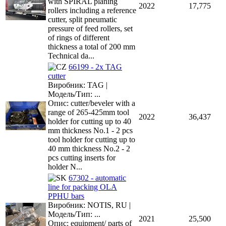
with SPIRAL planing
2022
17,775
rollers including a reference
cutter, split pneumatic
pressure of feed rollers, set
of rings of different
thickness a total of 200 mm
Technical da...
66199 - 2x TAG
cutter
Виробник: TAG |
Модель/Тип: ...
Опис: cutter/beveler with a
range of 265-425mm tool
2022
36,437
holder for cutting up to 40
mm thickness No.1 - 2 pcs
tool holder for cutting up to
40 mm thickness No.2 - 2
pcs cutting inserts for
holder N...
67302 - automatic
line for packing OLA
PPHU bars
Виробник: NOTIS, RU |
Модель/Тип: ...
2021
25,500
Опис: equipment/ parts of