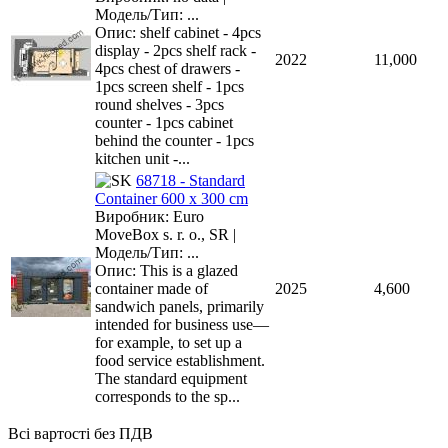
Модель/Тип: ...
Опис: shelf cabinet - 4pcs
display - 2pcs shelf rack -
2022
11,000
4pcs chest of drawers -
1pcs screen shelf - 1pcs
round shelves - 3pcs
counter - 1pcs cabinet
behind the counter - 1pcs
kitchen unit -...
68718 - Standard
Container 600 x 300 cm
Виробник: Euro
MoveBox s. r. o., SR |
Модель/Тип: ...
Опис: This is a glazed
container made of
2025
4,600
sandwich panels, primarily
intended for business use—
for example, to set up a
food service establishment.
The standard equipment
corresponds to the sp...
Всі вартості без ПДВ