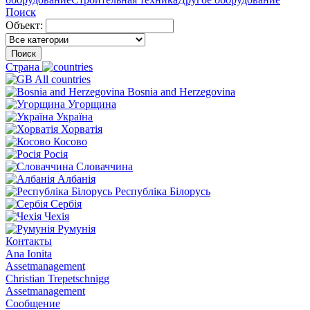
Поиск
Объект:
Поиск
Страна
All countries
Bosnia and Herzegovina
Угорщина
Україна
Хорватія
Косово
Росія
Словаччина
Албанія
Республіка Білорусь
Сербія
Чехія
Румунія
Контакты
Ana Ionita
Assetmanagement
Christian Trepetschnigg
Assetmanagement
Сообщение