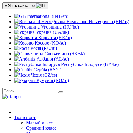
» Язык сайта: be
International (INT/en)
Bosnia and Herzegovina (BH/bs)
Угорщина (HU/hu)
Україна (UA/uk)
Хорватія (HR/hr)
Косово (KO/sq)
Росія (RU/ru)
Словаччина (SK/sk)
Албанія (AL/sq)
Республіка Білорусь (BY/be)
Сербія (RS/sr)
Чехія (CZ/cs)
Румунія (RO/ro)
Транспорт
Малый класс
Средний класс