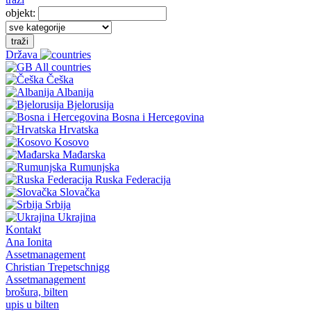
objekt:
traži
Država
All countries
Češka
Albanija
Bjelorusija
Bosna i Hercegovina
Hrvatska
Kosovo
Mađarska
Rumunjska
Ruska Federacija
Slovačka
Srbija
Ukrajina
Kontakt
Ana Ionita
Assetmanagement
Christian Trepetschnigg
Assetmanagement
brošura, bilten
upis u bilten