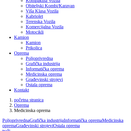
Kompaktna Vozila
Obiteljski Kombi/Karavan
Viša Klasa Vozila
Kabriolet
Terenska Vozila
Komercijalna Vozila
Motocikli
Kamion
Kamion
Prikolica
Oprema
Poljoprivredna
Grafička industrija
Informatička oprema
Medicinska oprema
Građevinski strojevi
Ostala oprema
Kontakt
početna stranica
Oprema
Medicinska oprema
Poljoprivredna
Grafička industrija
Informatička oprema
Medicinska
oprema
Građevinski strojevi
Ostala oprema
traži