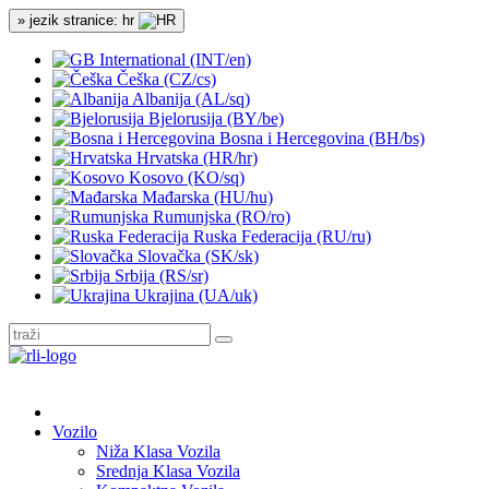
» jezik stranice: hr
International (INT/en)
Češka (CZ/cs)
Albanija (AL/sq)
Bjelorusija (BY/be)
Bosna i Hercegovina (BH/bs)
Hrvatska (HR/hr)
Kosovo (KO/sq)
Mađarska (HU/hu)
Rumunjska (RO/ro)
Ruska Federacija (RU/ru)
Slovačka (SK/sk)
Srbija (RS/sr)
Ukrajina (UA/uk)
Vozilo
Niža Klasa Vozila
Srednja Klasa Vozila