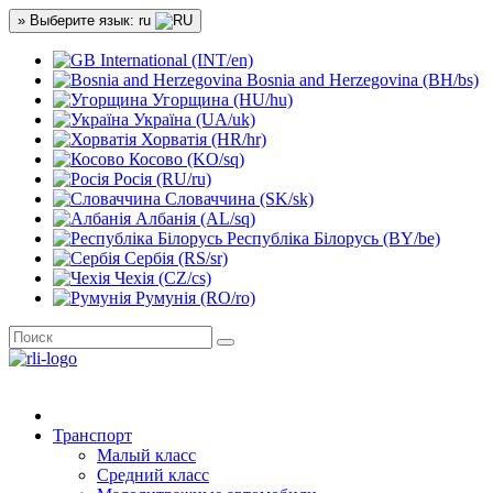
» Выберите язык: ru
International (INT/en)
Bosnia and Herzegovina (BH/bs)
Угорщина (HU/hu)
Україна (UA/uk)
Хорватія (HR/hr)
Косово (KO/sq)
Росія (RU/ru)
Словаччина (SK/sk)
Албанія (AL/sq)
Республіка Білорусь (BY/be)
Сербія (RS/sr)
Чехія (CZ/cs)
Румунія (RO/ro)
Транспорт
Малый класс
Средний класс