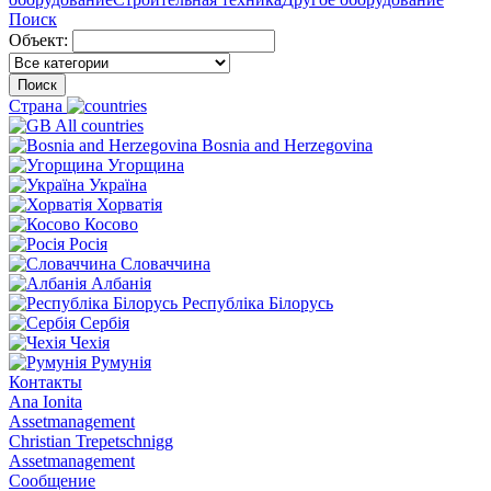
Поиск
Объект:
Поиск
Страна
All countries
Bosnia and Herzegovina
Угорщина
Україна
Хорватія
Косово
Росія
Словаччина
Албанія
Республіка Білорусь
Сербія
Чехія
Румунія
Контакты
Ana Ionita
Assetmanagement
Christian Trepetschnigg
Assetmanagement
Сообщение